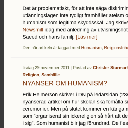
Det är problematiskt, för att inte säga diskrimi
utlänningslagen inte tydligt framhåller ateism 
humanism som legitima skyddsskäl. Jag skriv
Newsmill
idag med anledning av utvisningshot
Saeed och hans familj.
[Läs mer]
Den här artikeln är taggad med
Humanism
,
Religionsfrih
tisdag 29 november 2011 | Postad av
Christer Sturmar
Religion
,
Samhälle
NYANSER OM HUMANISM?
Erik Helmerson skriver i DN på ledarsidan (23/
nyanserad artikel om hur skolan ska förhålla sig 
ceremonier. Men på slutet kommer en känga 
som ”organiserat sin ickereligion så hårt att den
i sig”. Som humanist blir jag förundrad. De fles