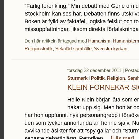
”Farlig förenkling.” Min debatt med Gerle om 
Stockholm kan ses här. Debatten finns utskriv
Boken är fylld av faktafel, logiska felslut och to
missuppfattningar, liksom direkta förfalskningar
Den här artikeln är taggad med
Humanism
,
Humanistern
Religionskritik
,
Sekulärt samhälle
,
Svenska kyrkan
.
torsdag 22 december 2011 | Posta
Sturmark
i
Politik
,
Religion
,
Samh
KLEIN FÖRNEKAR SI
Helle Klein börjar låta som
hakat upp sig. Men hon är oc
har hon uppfunnit nya personangrepp i försök
den som tycker annorlunda än henne själv. Nu
avvikande åsikter för att “spy galla” och “Sturm
senaste debattinlägg. Retoriken ...
[Läs mer]