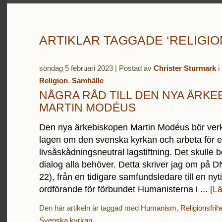
ARTIKLAR TAGGADE ‘RELIGIO
söndag 5 februari 2023 | Postad av
Christer Sturmark
i
Religion
,
Samhälle
NÅGRA RÅD TILL DEN NYA ÄRKE
MARTIN MODÉUS
Den nya ärkebiskopen Martin Modéus bör verka
lagen om den svenska kyrkan och arbeta för 
livsåskådningsneutral lagstiftning. Det skulle 
dialog alla behöver. Detta skriver jag om på D
22), från en tidigare samfundsledare till en nyti
ordförande för förbundet Humanisterna i ...
[L
Den här artikeln är taggad med
Humanism
,
Religionsfrih
Svenska kyrkan
.