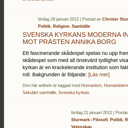
lördag 28 januari 2012 | Postad av
Christer Stu
Politik
,
Religion
,
Samhälle
SVENSKA KYRKANS MODERNA IN
MOT PRÄSTEN ANNIKA BORG
Ett fascinerande skådespel spelas nu upp fram
skådespel som med all önskvärd tydlighet visa
kyrkan är en krackelerande institution som fakti
roll. Bakgrunden är följande:
[Läs mer]
Den här artikeln är taggad med
Humanism
,
Humanistern
Sekulärt samhälle
,
Svenska kyrkan
.
lördag 21 januari 2012 | Posta
Sturmark
i
Filosofi
,
Politik
,
R
Vetenskap