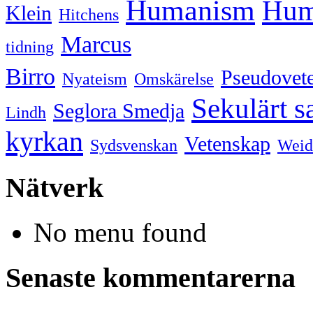
Humanism
Hum
Klein
Hitchens
Marcus
tidning
Birro
Pseudovet
Nyateism
Omskärelse
Sekulärt s
Seglora Smedja
Lindh
kyrkan
Vetenskap
Sydsvenskan
Weid
Nätverk
No menu found
Senaste kommentarerna