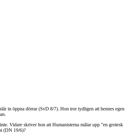
lår in öppna dörrar (SvD 8/7). Hon tror tydligen att hennes egen
nan.
inte. Vidare skriver hon att Humanisterna målar upp ”en grotesk
obi (DN 19/6)?