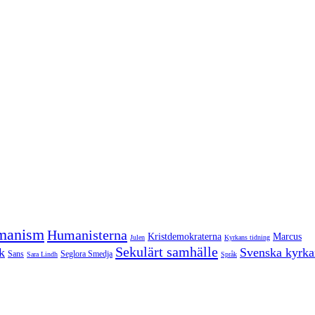
manism
Humanisterna
Kristdemokraterna
Marcus
Julen
Kyrkans tidning
Sekulärt samhälle
k
Svenska kyrka
Sans
Seglora Smedja
Sara Lindh
Språk