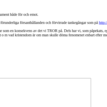
gument både för och emot.
 förunderliga försanthållanden och förvirrade tankegångar som på
http
serar som en konsekvens av det vi TROR på. Dels har vi, som påpekats, eg
stå t o m vad kristendom är om man skulle döma fenomenet enbart efter 