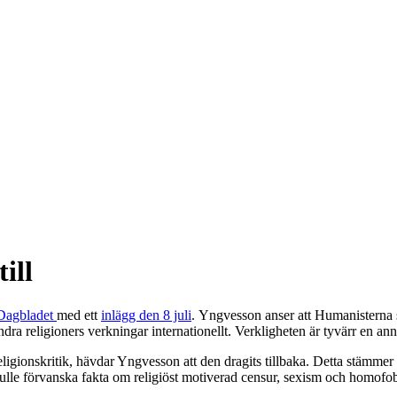
ill
Dagbladet
med ett
inlägg den 8 juli
. Yngvesson anser att Humanisterna s
ndra religioners verkningar internationellt. Verkligheten är tyvärr en an
gionskritik, hävdar Yngvesson att den dragits tillbaka. Detta stämmer 
skulle förvanska fakta om religiöst motiverad censur, sexism och homof