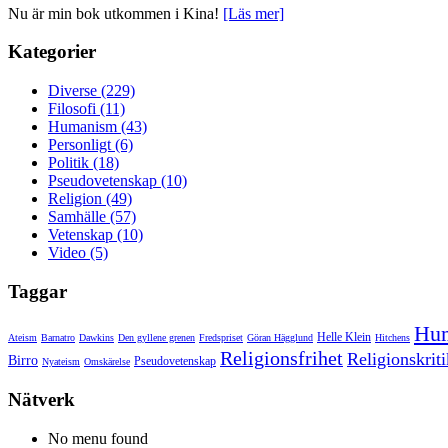
Nu är min bok utkommen i Kina!
[Läs mer]
Kategorier
Diverse (229)
Filosofi (11)
Humanism (43)
Personligt (6)
Politik (18)
Pseudovetenskap (10)
Religion (49)
Samhälle (57)
Vetenskap (10)
Video (5)
Taggar
Hu
Helle Klein
Ateism
Barnatro
Dawkins
Den gyllene grenen
Fredspriset
Göran Hägglund
Hitchens
Religionsfrihet
Religionskriti
Birro
Pseudovetenskap
Nyateism
Omskärelse
Nätverk
No menu found