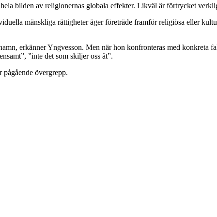
r hela bilden av religionernas globala effekter. Likväl är förtrycket verk
viduella mänskliga rättigheter äger företräde framför religiösa eller kul
ers namn, erkänner Yngvesson. Men när hon konfronteras med konkreta fak
nsamt”, ”inte det som skiljer oss åt”.
för pågående övergrepp.