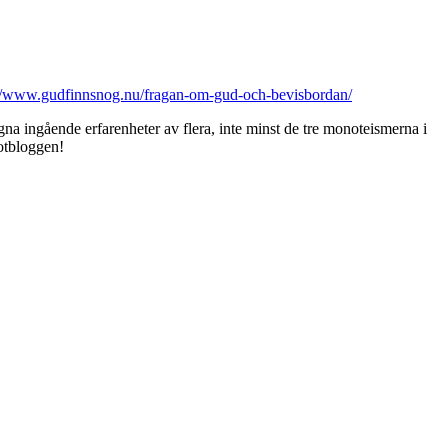
://www.gudfinnsnog.nu/fragan-om-gud-och-bevisbordan/
na ingående erfarenheter av flera, inte minst de tre monoteismerna i
motbloggen!