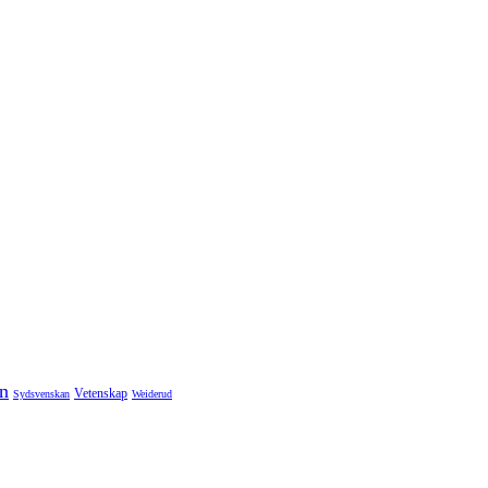
n
Vetenskap
Sydsvenskan
Weiderud