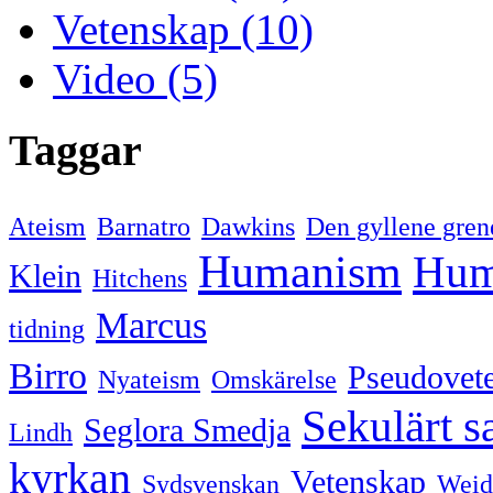
Vetenskap (10)
Video (5)
Taggar
Ateism
Barnatro
Dawkins
Den gyllene gren
Humanism
Hum
Klein
Hitchens
Marcus
tidning
Birro
Pseudovet
Nyateism
Omskärelse
Sekulärt s
Seglora Smedja
Lindh
kyrkan
Vetenskap
Sydsvenskan
Weid