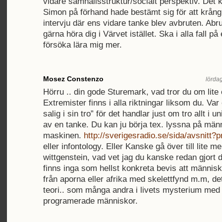
vidare samhällsstruktur/socialt perspektiv. Det
Simon på förhand hade bestämt sig för att krån
intervju där ens vidare tanke blev avbruten. Abru
gärna höra dig i Värvet istället. Ska i alla fall p
försöka lära mig mer.
Mosez Constenzo
lördag
Hörru .. din gode Sturemark, vad tror du om lite
Extremister finns i alla riktningar liksom du. Var 
salig i sin tro” för det handlar just om tro allt i
av en tanke. Du kan ju börja tex. lyssna på män
maskinen.
http://sverigesradio.se/sida/avsnitt
eller infontology. Eller Kanske gå över till lite m
wittgenstein, vad vet jag du kanske redan gjort 
finns inga som hellst konkreta bevis att männi
från aporna eller afrika med skelettfynd m.m, de
teori.. som många andra i livets mysterium med 
programerade människor.