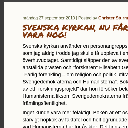
måndag 27 september 2010 | Postad av
Christer Sturm
SVENSKA KYRKAN, NU FÅR
VARA NOG!
Svenska kyrkan använder en personangreppsr
som jag aldrig trodde jag skulle få uppleva i e
överhuvudtaget. Samtidigt släpper den av sve
anställda prästen och "forskaren" Elisabeth G
"Farlig förenkling – om religion och politik utifr
Sverigedemokraterna och Humanisterna". Boke
av ett "forskningsprojekt" där hon försöker bel
Humanisterna liksom Sverigedemokraterna fr
främlingsfientlighet.
Inget kunde vara mer felaktigt. Boken är ett os
slarvigt hopkok av faktafel och helt ogrunda
vad Humanisterna har för åsikter. Det finns en