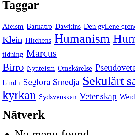
Taggar
Ateism
Barnatro
Dawkins
Den gyllene gren
Humanism
Hum
Klein
Hitchens
Marcus
tidning
Birro
Pseudovet
Nyateism
Omskärelse
Sekulärt s
Seglora Smedja
Lindh
kyrkan
Vetenskap
Sydsvenskan
Weid
Nätverk
No menu found