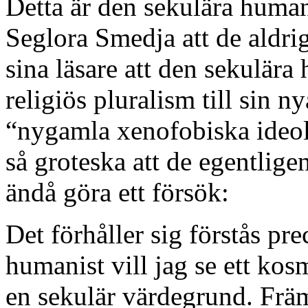
Detta är den sekulära human
Seglora Smedja att de aldrig 
sina läsare att den sekulär
religiös pluralism till sin 
“nygamla xenofobiska ideol
så groteska att de egentlige
ändå göra ett försök:
Det förhåller sig förstås pr
humanist vill jag se ett kos
en sekulär värdegrund. Främl