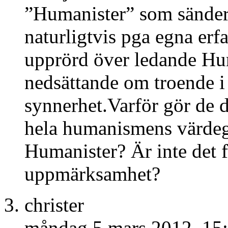
”Humanister” som sänder u
naturligtvis pga egna erfa
upprörd över ledande Hum
nedsättande om troende i
synnerhet.Varför gör de de
hela humanismens värdegr
Humanister? Är inte det 
uppmärksamhet?
christer
måndag 5 mars 2012, 15