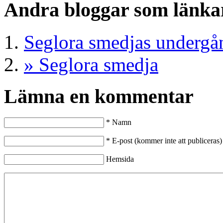
Andra bloggar som länkar 
Seglora smedjas undergån
» Seglora smedja
Lämna en kommentar
*
Namn
*
E-post (kommer inte att publiceras)
Hemsida