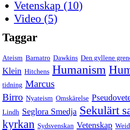
Vetenskap (10)
Video (5)
Taggar
Ateism
Barnatro
Dawkins
Den gyllene gren
Humanism
Hum
Klein
Hitchens
Marcus
tidning
Birro
Pseudovet
Nyateism
Omskärelse
Sekulärt s
Seglora Smedja
Lindh
kyrkan
Vetenskap
Sydsvenskan
Weid