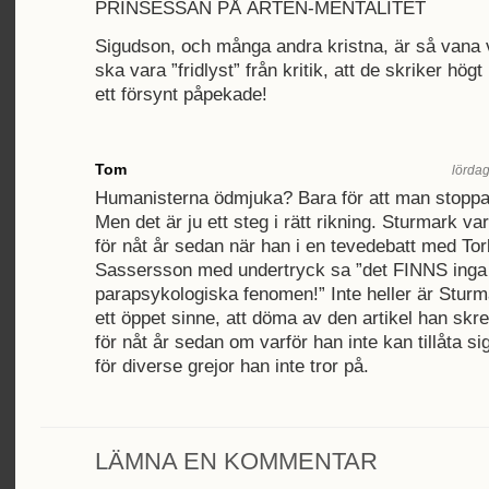
PRINSESSAN PÅ ÄRTEN-MENTALITET
Sigudson, och många andra kristna, är så vana vi
ska vara ”fridlyst” från kritik, att de skriker hö
ett försynt påpekade!
Tom
lördag
Humanisterna ödmjuka? Bara för att man stoppar
Men det är ju ett steg i rätt rikning. Sturmark va
för nåt år sedan när han i en tevedebatt med Tor
Sassersson med undertryck sa ”det FINNS inga
parapsykologiska fenomen!” Inte heller är Sturm
ett öppet sinne, att döma av den artikel han skr
för nåt år sedan om varför han inte kan tillåta si
för diverse grejor han inte tror på.
LÄMNA EN KOMMENTAR