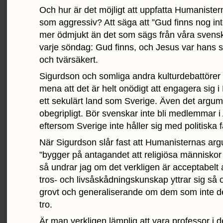
Och hur är det möjligt att uppfatta Humaniste
som aggressiv? Att säga att ”Gud finns nog inte
mer ödmjukt än det som sägs från våra svensk
varje söndag: Gud finns, och Jesus var hans s
och tvärsäkert.
Sigurdson och somliga andra kulturdebattörer
mena att det är helt onödigt att engagera sig 
ett sekulärt land som Sverige. Även det argume
obegripligt. Bör svenskar inte bli medlemmar 
eftersom Sverige inte håller sig med politiska 
När Sigurdson slår fast att Humanisternas ar
”bygger på antagandet att religiösa människor 
så undrar jag om det verkligen är acceptabelt a
tros- och livsåskådningskunskap yttrar sig så 
grovt och generaliserande om dem som inte d
tro.
Är man verkligen lämplig att vara professor i