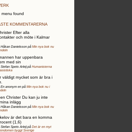
VERK
 menu found
ASTE KOMMENTARERNA
rister Efter alla
ontakter och möte i Kalmar
r Håkan Danielsson på
Min nya bok nu
andeln
mannen har uppenbara
em med sin
 Stefan Spets Arleij på
Humanisterna
rasistiska
r väldigt mycket som är bra i
n.
r En anonym en på
Min nya bok nu i
deln
gen Christer Du kan ju inte
 mina inlägg
r Håkan Danielsson på
Min nya bok nu
andeln
elov är det bara en komma
rocent (1,6)
 Stefan Spets Arleij på
Det är en myt
stendomen byggt Sverige