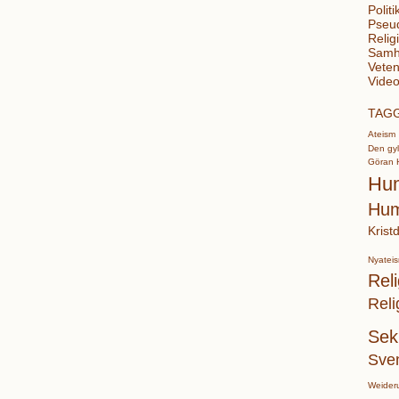
Politi
Pseu
Relig
Samhä
Veten
Video
TAG
Ateism
Den gyl
Göran 
Hu
Hum
Krist
Nyatei
Reli
Reli
Sek
Sve
Weider