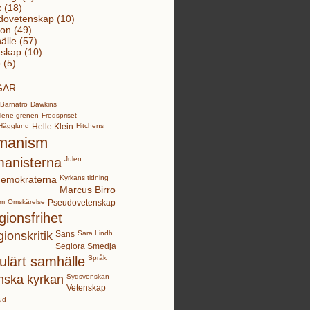
k (18)
dovetenskap (10)
ion (49)
lle (57)
skap (10)
 (5)
GAR
Barnatro
Dawkins
lene grenen
Fredspriset
Hägglund
Helle Klein
Hitchens
manism
anisterna
Julen
demokraterna
Kyrkans tidning
Marcus Birro
sm
Omskärelse
Pseudovetenskap
gionsfrihet
gionskritik
Sans
Sara Lindh
Seglora Smedja
ulärt samhälle
Språk
nska kyrkan
Sydsvenskan
Vetenskap
ud