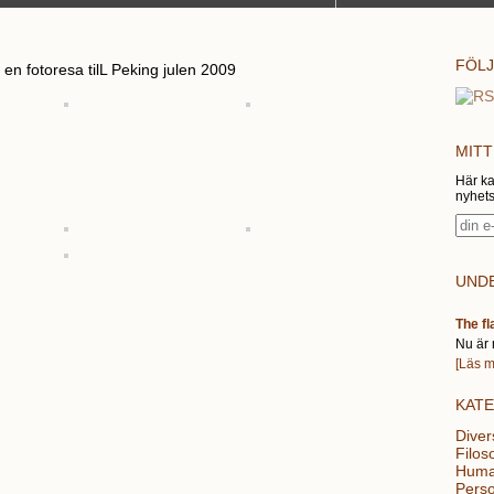
FÖLJ
 en fotoresa tilL Peking julen 2009
MITT
Här ka
nyhets
UNDE
The fl
Nu är 
[Läs m
KAT
Diver
Filoso
Huma
Perso