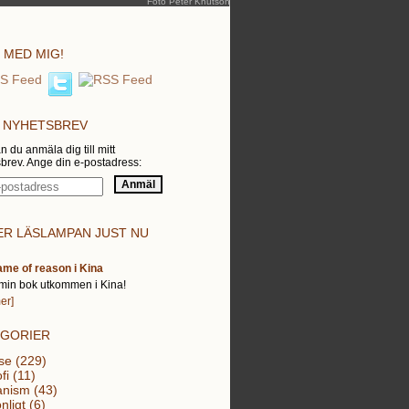
Foto Peter Knutson
 MED MIG!
 NYHETSBREV
n du anmäla dig till mitt
brev. Ange din e-postadress:
R LÄSLAMPAN JUST NU
ame of reason i Kina
min bok utkommen i Kina!
er]
EGORIER
se (229)
fi (11)
nism (43)
nligt (6)