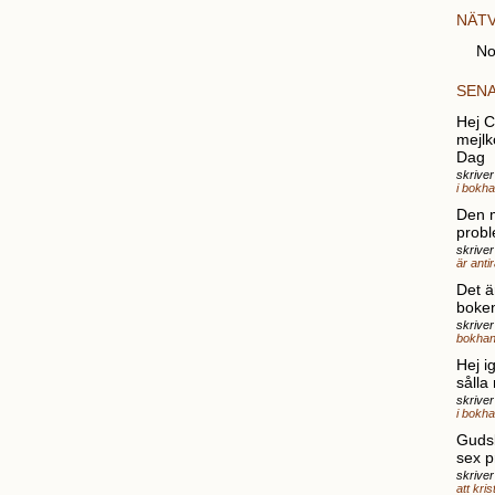
NÄT
No
SEN
Hej Ch
mejlk
Dag
skrive
i bokh
Den 
probl
skriver
är anti
Det ä
boke
skrive
bokhan
Hej i
sålla
skrive
i bokh
Gudsk
sex p
skriver
att kri