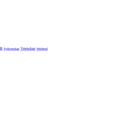
n
Vetenskap
Sydsvenskan
Weiderud