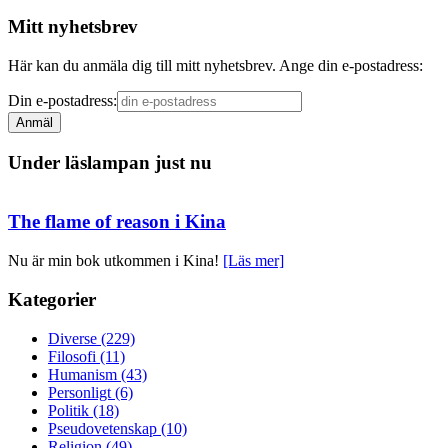
Mitt nyhetsbrev
Här kan du anmäla dig till mitt nyhetsbrev. Ange din e-postadress:
Din e-postadress:
Under läslampan just nu
The flame of reason i Kina
Nu är min bok utkommen i Kina!
[Läs mer]
Kategorier
Diverse (229)
Filosofi (11)
Humanism (43)
Personligt (6)
Politik (18)
Pseudovetenskap (10)
Religion (49)