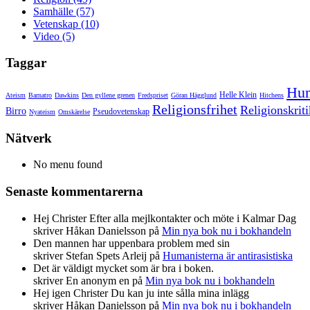
Samhälle (57)
Vetenskap (10)
Video (5)
Taggar
Hu
Helle Klein
Ateism
Barnatro
Dawkins
Den gyllene grenen
Fredspriset
Göran Hägglund
Hitchens
Religionsfrihet
Religionskriti
Birro
Pseudovetenskap
Nyateism
Omskärelse
Nätverk
No menu found
Senaste kommentarerna
Hej Christer Efter alla mejlkontakter och möte i Kalmar Dag
skriver Håkan Danielsson på
Min nya bok nu i bokhandeln
Den mannen har uppenbara problem med sin
skriver Stefan Spets Arleij på
Humanisterna är antirasistiska
Det är väldigt mycket som är bra i boken.
skriver En anonym en på
Min nya bok nu i bokhandeln
Hej igen Christer Du kan ju inte sålla mina inlägg
skriver Håkan Danielsson på
Min nya bok nu i bokhandeln