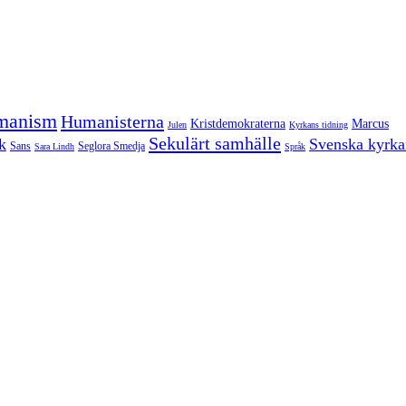
manism
Humanisterna
Kristdemokraterna
Marcus
Julen
Kyrkans tidning
Sekulärt samhälle
k
Svenska kyrka
Sans
Seglora Smedja
Sara Lindh
Språk