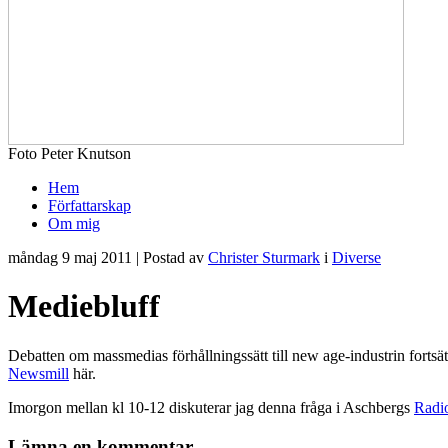
Foto Peter Knutson
Hem
Författarskap
Om mig
måndag 9 maj 2011 | Postad av
Christer Sturmark
i
Diverse
Mediebluff
Debatten om massmedias förhållningssätt till new age-industrin fortsät
Newsmill
här.
Imorgon mellan kl 10-12 diskuterar jag denna fråga i Aschbergs
Radi
Lämna en kommentar