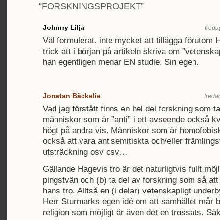
“FORSKNINGSPROJEKT”
Johnny Lilja
freda
Väl formulerat. inte mycket att tillägga förutom H
trick att i början på artikeln skriva om ”vetenska
han egentligen menar EN studie. Sin egen.
Jonatan Bäckelie
freda
Vad jag förstått finns en hel del forskning som tal
människor som är ”anti” i ett avseende också kva
högt på andra vis. Människor som är homofobisk
också att vara antisemitiskta och/eller främlingsf
utsträckning osv osv…
Gällande Hagevis tro är det naturligtvis fullt möjl
pingstvän och (b) ta del av forskning som så att
hans tro. Alltså en (i delar) vetenskapligt underb
Herr Sturmarks egen idé om att samhället mår bä
religion som möjligt är även det en trossats. Säk