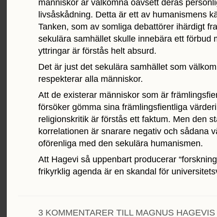
människor är välkomna oavsett deras personl
livsåskådning. Detta är ett av humanismens k
Tanken, som av somliga debattörer ihärdigt fra
sekulära samhället skulle innebära ett förbud 
yttringar är förstås helt absurd.
Det är just det sekulära samhället som välko
respekterar alla människor.
Att de existerar människor som är främlingsfi
försöker gömma sina främlingsfientliga värde
religionskritik är förstås ett faktum. Men den st
korrelationen är snarare negativ och sådana v
oförenliga med den sekulära humanismen.
Att Hagevi så uppenbart producerar “forsknin
frikyrklig agenda är en skandal för universitets
3 KOMMENTARER TILL MAGNUS HAGEVIS 