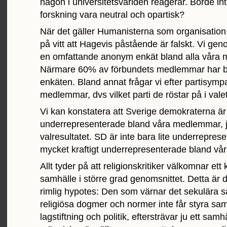
någon i universitetsvärlden reagerar. Borde in
forskning vara neutral och opartisk?
När det gäller Humanisterna som organisation 
på vitt att Hagevis påstående är falskt. Vi ge
en omfattande anonym enkät bland alla våra
Närmare 60% av förbundets medlemmar har b
enkäten. Bland annat frågar vi efter partisymp
medlemmar, dvs vilket parti de röstar på i valet
Vi kan konstatera att Sverige demokraterna är
underrepresenterade bland våra medlemmar, j
valresultatet. SD är inte bara lite underrepres
mycket kraftigt underrepresenterade bland v
Allt tyder på att religionskritiker välkomnar ett
samhälle i större grad genomsnittet. Detta är
rimlig hypotes: Den som värnar det sekulära s
religiösa dogmer och normer inte får styra sam
lagstiftning och politik, eftersträvar ju ett samh