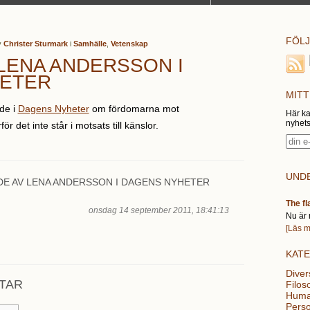
FÖLJ
v
Christer Sturmark
i
Samhälle
,
Vetenskap
LENA ANDERSSON I
ETER
MITT
de i
Dagens Nyheter
om fördomarna mot
Här ka
nyhets
för det inte står i motsats till känslor.
UNDE
DE AV LENA ANDERSSON I DAGENS NYHETER
The fl
onsdag 14 september 2011, 18:41:13
Nu är 
[Läs m
KAT
Diver
TAR
Filoso
Huma
Perso