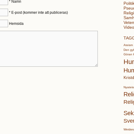
*
Namn
Politi
Pseu
*
E-post (kommer inte att publiceras)
Relig
Samhä
Veten
Hemsida
Video
TAG
Ateism
Den gyl
Göran 
Hu
Hum
Krist
Nyatei
Reli
Reli
Sek
Sve
Weider