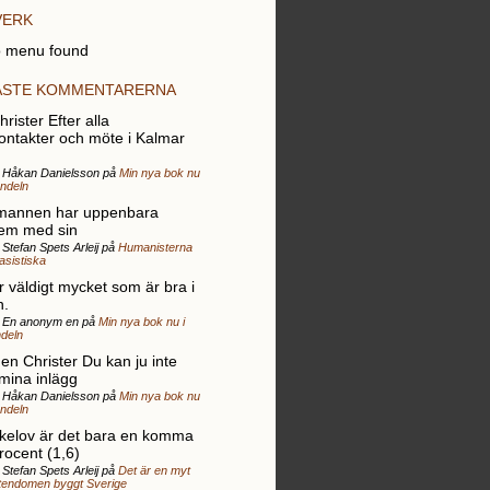
VERK
 menu found
ASTE KOMMENTARERNA
rister Efter alla
ontakter och möte i Kalmar
r Håkan Danielsson på
Min nya bok nu
andeln
mannen har uppenbara
em med sin
 Stefan Spets Arleij på
Humanisterna
rasistiska
r väldigt mycket som är bra i
n.
r En anonym en på
Min nya bok nu i
deln
gen Christer Du kan ju inte
 mina inlägg
r Håkan Danielsson på
Min nya bok nu
andeln
elov är det bara en komma
rocent (1,6)
 Stefan Spets Arleij på
Det är en myt
stendomen byggt Sverige