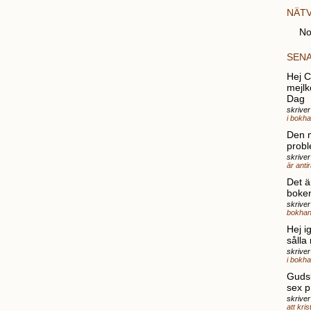
NÄT
No
SEN
Hej Ch
mejlk
Dag
skrive
i bokh
Den 
probl
skriver
är anti
Det ä
boke
skrive
bokhan
Hej i
sålla
skrive
i bokh
Gudsk
sex p
skriver
att kri