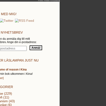
Foto Peter Knutson
 MED MIG!
 NYHETSBREV
n du anmäla dig till mitt
brev. Ange din e-postadress:
R LÄSLAMPAN JUST NU
ame of reason i Kina
min bok utkommen i Kina!
er]
EGORIER
se (229)
fi (11)
nism (43)
nligt (6)