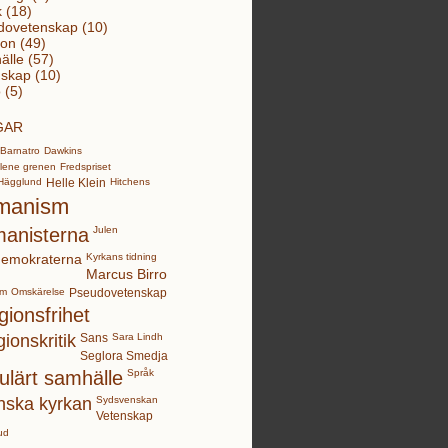
k (18)
dovetenskap (10)
ion (49)
lle (57)
skap (10)
 (5)
GAR
Barnatro
Dawkins
lene grenen
Fredspriset
Hägglund
Helle Klein
Hitchens
manism
anisterna
Julen
demokraterna
Kyrkans tidning
Marcus Birro
sm
Omskärelse
Pseudovetenskap
gionsfrihet
gionskritik
Sans
Sara Lindh
Seglora Smedja
ulärt samhälle
Språk
nska kyrkan
Sydsvenskan
Vetenskap
ud