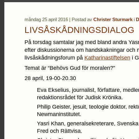
måndag 25 april 2016 | Postad av
Christer Sturmark
i
D
LIVSÅSKÅDNINGSDIALOG
På torsdag samtalar jag med bland andra Yasri
efter diskussionerna om handskakningar och mil
livsåskådningsforum på
Katharinastiftelsen
i G
Temat är “Behövs Gud för moralen?”
28 april, 19-00-20.30
Eva Ekselius, journalist, författare, medle
redaktionsrådet för Judisk Krönika.
Philip Geister, jesuit, teologie doktor, rekt
Newmaninstitutet.
Yasri Khan, generalsekreterare, Svenska
Fred och Rättvisa.