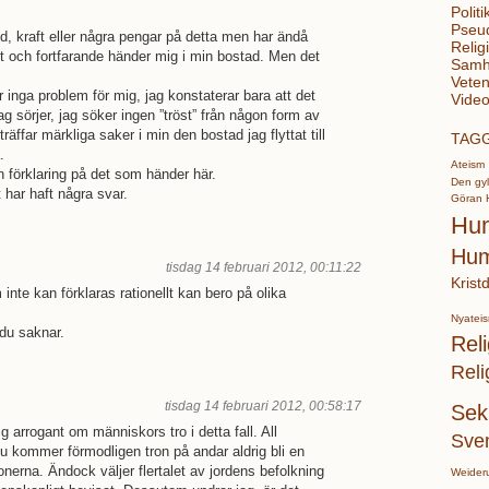
Politi
Pseu
d, kraft eller några pengar på detta men har ändå
Relig
nt och fortfarande händer mig i min bostad. Men det
Samhä
Veten
inga problem för mig, jag konstaterar bara att det
Video
ag sörjer, jag söker ingen ”tröst” från någon form av
äffar märkliga saker i min den bostad jag flyttat till
TAG
.
Ateism
n förklaring på det som händer här.
Den gyl
t har haft några svar.
Göran 
Hu
Hum
tisdag 14 februari 2012, 00:11:22
Krist
m inte kan förklaras rationellt kan bero på olika
Nyatei
du saknar.
Reli
Reli
tisdag 14 februari 2012, 00:58:17
Sek
g arrogant om människors tro i detta fall. All
Sve
u kommer förmodligen tron på andar aldrig bli en
onerna. Ändock väljer flertalet av jordens befolkning
Weider