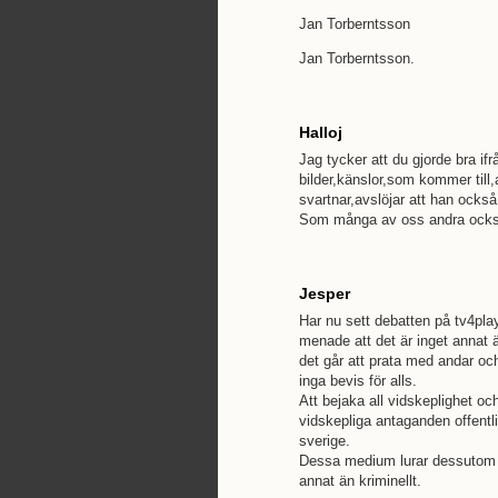
Jan Torberntsson
Jan Torberntsson.
Halloj
Jag tycker att du gjorde bra ifr
bilder,känslor,som kommer til
svartnar,avslöjar att han också
Som många av oss andra ocks
Jesper
Har nu sett debatten på tv4pl
menade att det är inget annat ä
det går att prata med andar oc
inga bevis för alls.
Att bejaka all vidskeplighet o
vidskepliga antaganden offentl
sverige.
Dessa medium lurar dessutom a
annat än kriminellt.