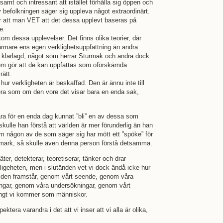
samt och intressant att istället förhålla sig öppen och
v befolkningen säger sig uppleva något extraordinärt.
ör att man VET att det dessa upplevt baseras på
e.
m dessa upplevelser. Det finns olika teorier, där
ärmare ens egen verklighetsuppfattning än andra.
larlagd, något som herrar Sturmak och andra dock
som gör att de kan uppfattas som oförskämda
rätt.
 hur verkligheten är beskaffad. Den är ännu inte till
gera som om den vore det visar bara en enda sak,
ra för en enda dag kunnat ”bli” en av dessa som
skulle han förstå att världen är mer förunderlig än han
om någon av de som säger sig har mött ett ”spöke” för
urmark, så skulle även denna person förstå detsamma.
ter, detekterar, teoretiserar, tänker och drar
ligeheten, men i slutänden vet vi dock ändå icke hur
r den framstår, genom vårt seende, genom våra
ngar, genom våra undersökningar, genom vårt
ångt vi kommer som människor.
ktera varandra i det att vi inser att vi alla är olika,