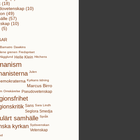
k (18)
dovetenskap (10)
ion (49)
lle (57)
skap (10)
 (5)
GAR
Barnatro
Dawkins
lene grenen
Fredspriset
Hägglund
Helle Klein
Hitchens
manism
anisterna
Julen
demokraterna
Kyrkans tidning
Marcus Birro
sm
Omskärelse
Pseudovetenskap
gionsfrihet
gionskritik
Sans
Sara Lindh
Seglora Smedja
ulärt samhälle
Språk
nska kyrkan
Sydsvenskan
Vetenskap
ud