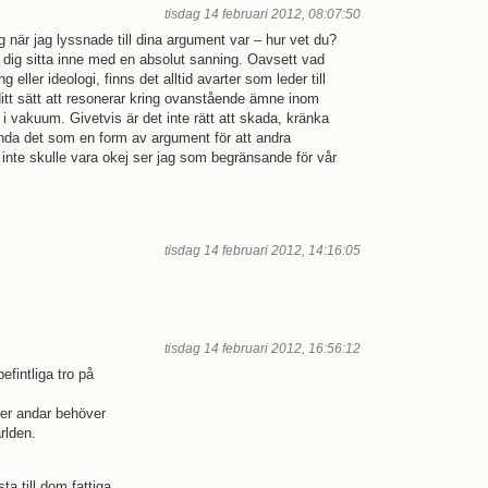
tisdag 14 februari 2012, 08:07:50
g när jag lyssnade till dina argument var – hur vet du?
r dig sitta inne med en absolut sanning. Oavsett vad
 eller ideologi, finns det alltid avarter som leder till
 ditt sätt att resonerar kring ovanstående ämne inom
 i vakuum. Givetvis är det inte rätt att skada, kränka
nda det som en form av argument för att andra
inte skulle vara okej ser jag som begränsande för vår
tisdag 14 februari 2012, 14:16:05
tisdag 14 februari 2012, 16:56:12
befintliga tro på
ler andar behöver
ärlden.
 till dom fattiga.