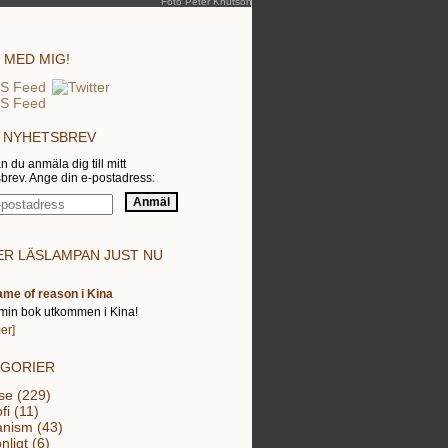
Foto Peter Knutson
 MED MIG!
 NYHETSBREV
n du anmäla dig till mitt
brev. Ange din e-postadress:
R LÄSLAMPAN JUST NU
ame of reason i Kina
min bok utkommen i Kina!
er]
EGORIER
se (229)
fi (11)
nism (43)
nligt (6)