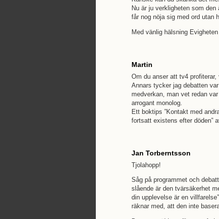
Nu är ju verkligheten som den 
får nog nöja sig med ord utan h
Med vänlig hälsning Evigheten
Martin
Om du anser att tv4 profiterar, v
Annars tycker jag debatten var
medverkan, man vet redan var C
arrogant monolog.
Ett boktips ”Kontakt med andr
fortsatt existens efter döden”
Jan Torberntsson
Tjolahopp!
Såg på programmet och debatte
slående är den tvärsäkerhet med
din upplevelse är en villfarelse”
räknar med, att den inte basera