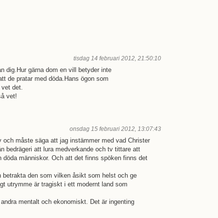
tisdag 14 februari 2012, 21:50:10
ån dig.Hur gärna dom en vill betyder inte
l,att de pratar med döda.Hans ögon som
 vet det.
å vet!
onsdag 15 februari 2012, 13:07:43
ay och måste säga att jag instämmer med vad Christer
n bedrägeri att lura medverkande och tv tittare att
h döda människor. Och att det finns spöken finns det
ch betrakta den som vilken åsikt som helst och ge
igt utrymme är tragiskt i ett modernt land som
ndra mentalt och ekonomiskt. Det är ingenting