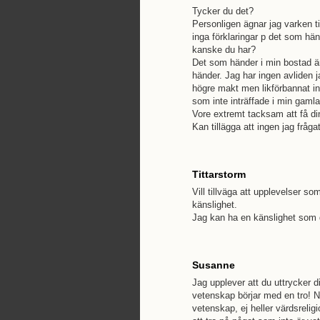
Tycker du det?
Personligen ägnar jag varken ti
inga förklaringar p det som hä
kanske du har?
Det som händer i min bostad är 
händer. Jag har ingen avliden j
högre makt men likförbannat intr
som inte inträffade i min gamla
Vore extremt tacksam att få di
Kan tillägga att ingen jag fråga
Tittarstorm
Vill tillväga att upplevelser so
känslighet.
Jag kan ha en känslighet som 
Susanne
Jag upplever att du uttrycker di
vetenskap börjar med en tro! N
vetenskap, ej heller värdsreligi