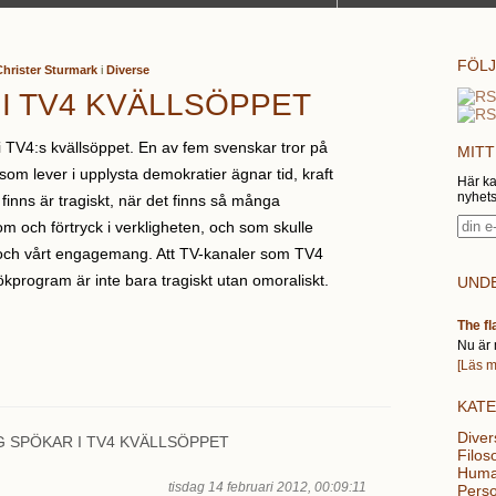
FÖLJ
hrister Sturmark
i
Diverse
I TV4 KVÄLLSÖPPET
 i TV4:s kvällsöppet. En av fem svenskar tror på
MITT
om lever i upplysta demokratier ägnar tid, kraft
Här ka
nyhets
finns är tragiskt, när det finns så många
om och förtryck i verkligheten, och som skulle
ch vårt engagemang. Att TV-kanaler som TV4
ökprogram är inte bara tragiskt utan omoraliskt.
UNDE
The fl
Nu är 
[Läs m
KAT
Diver
G SPÖKAR I TV4 KVÄLLSÖPPET
Filoso
Huma
tisdag 14 februari 2012, 00:09:11
Perso