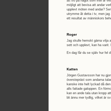
att tro på något som inte är ve
möjligt att bevisa att andar ver
upplevt möten med andar? Sen 
utrymme åt detta i tv, men jag a
ett resultat av människors beh
Roger
Jag skulle hemskt gärna vilja a
sett och upplevt, kan ha varit
En dag får du se själv hur fel 
Katten
Jörgen Gustavsson har nu gjort 
överstepräst som andarna tala
kanske inte helt lyckad då de
alls fattade galoppen. En förm
kan en ande tala utan kropp a
bli ännu mer tydlig, vilket är sv