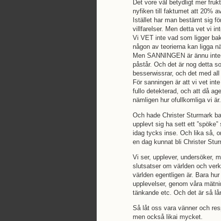
Det vore väl betydligt mer frukt
nyfiken till faktumet att 20% a
Istället har man bestämt sig f
villfarelser. Men detta vet vi int
Vi VET inte vad som ligger bako
någon av teorierna kan ligga n
Men SANNINGEN är ännu inte k
påstår. Och det är nog detta 
besserwissrar, och det med all 
För sanningen är att vi vet inte
fullo detekterad, och att då a
nämligen hur ofullkomliga vi är.
Och hade Christer Sturmark ba
upplevt sig ha sett ett ”spöke” 
idag tycks inse. Och lika så, 
en dag kunnat bli Christer St
Vi ser, upplever, undersöker, mä
slutsatser om världen och verk
världen egentligen är. Bara hu
upplevelser, genom våra mätni
tänkande etc. Och det är så l
Så låt oss vara vänner och respe
men också likai mycket.