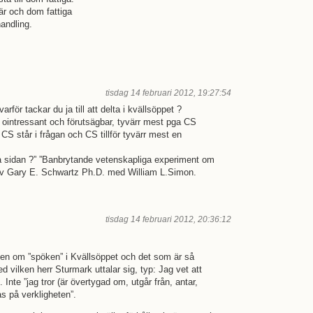
är och dom fattiga
andling.
tisdag 14 februari 2012, 19:27:54
arför tackar du ja till att delta i kvällsöppet ?
 ointressant och förutsägbar, tyvärr mest pga CS
S står i frågan och CS tillför tyvärr mest en
a sidan ?” ”Banbrytande vetenskapliga experiment om
 av Gary E. Schwartz Ph.D. med William L.Simon.
tisdag 14 februari 2012, 20:36:12
n om ”spöken” i Kvällsöppet och det som är så
 vilken herr Sturmark uttalar sig, typ: Jag vet att
. Inte ”jag tror (är övertygad om, utgår från, antar,
s på verkligheten”.