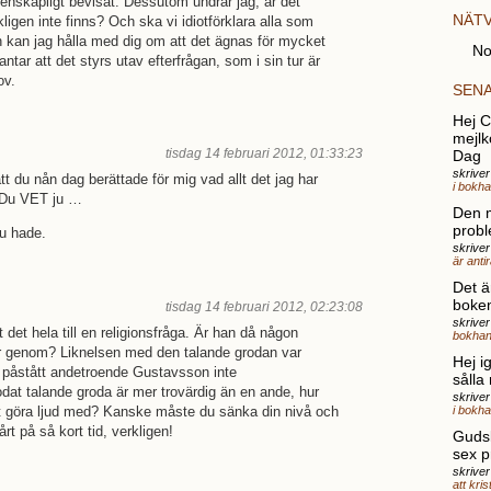
tenskapligt bevisat. Dessutom undrar jag, är det
NÄT
kligen inte finns? Och ska vi idiotförklara alla som
kan jag hålla med dig om att det ägnas för mycket
No
ntar att det styrs utav efterfrågan, som i sin tur är
ov.
SEN
Hej Ch
mejlk
tisdag 14 februari 2012, 01:33:23
Dag
skrive
tt du nån dag berättade för mig vad allt det jag har
i bokh
. Du VET ju …
Den 
probl
du hade.
skriver
är anti
Det ä
boke
tisdag 14 februari 2012, 02:23:08
skrive
det hela till en religionsfråga. Är han då någon
bokhan
r genom? Liknelsen med den talande grodan var
Hej i
n påstått andetroende Gustavsson inte
sålla
odat talande groda är mer trovärdig än en ande, hur
skrive
tt göra ljud med? Kanske måste du sänka din nivå och
i bokh
årt på så kort tid, verkligen!
Gudsk
sex p
skriver
att kri