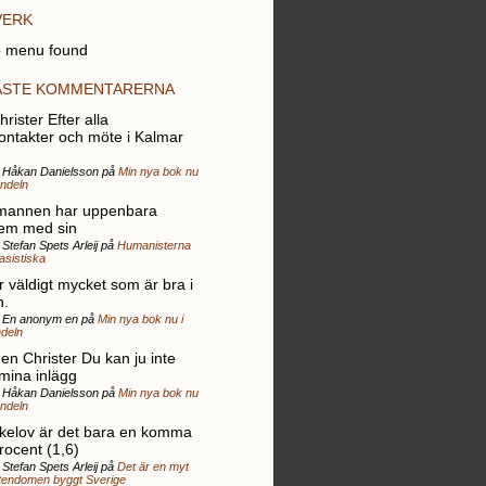
VERK
 menu found
ASTE KOMMENTARERNA
rister Efter alla
ontakter och möte i Kalmar
r Håkan Danielsson på
Min nya bok nu
andeln
mannen har uppenbara
em med sin
 Stefan Spets Arleij på
Humanisterna
rasistiska
r väldigt mycket som är bra i
n.
r En anonym en på
Min nya bok nu i
deln
gen Christer Du kan ju inte
 mina inlägg
r Håkan Danielsson på
Min nya bok nu
andeln
elov är det bara en komma
rocent (1,6)
 Stefan Spets Arleij på
Det är en myt
stendomen byggt Sverige