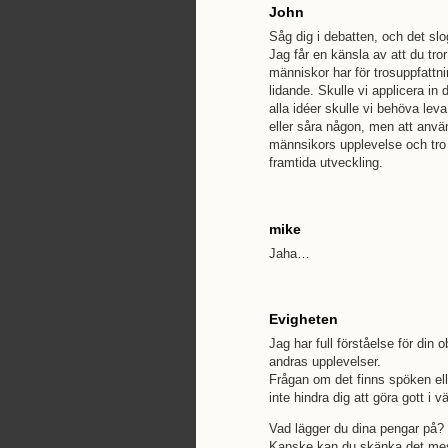
John
Såg dig i debatten, och det slo
Jag får en känsla av att du tro
människor har för trosuppfattning
lidande. Skulle vi applicera in
alla idéer skulle vi behöva leva
eller såra någon, men att anvä
männsikors upplevelse och tro 
framtida utveckling.
mike
Jaha…
Evigheten
Jag har full förståelse för din o
andras upplevelser.
Frågan om det finns spöken el
inte hindra dig att göra gott i v
Vad lägger du dina pengar på?
Kanske kan du skänka det mesta