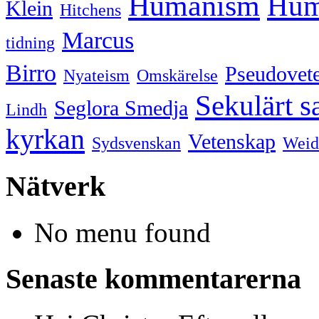
Humanism
Hum
Klein
Hitchens
Marcus
tidning
Birro
Pseudovet
Nyateism
Omskärelse
Sekulärt s
Seglora Smedja
Lindh
kyrkan
Vetenskap
Sydsvenskan
Weid
Nätverk
No menu found
Senaste kommentarerna