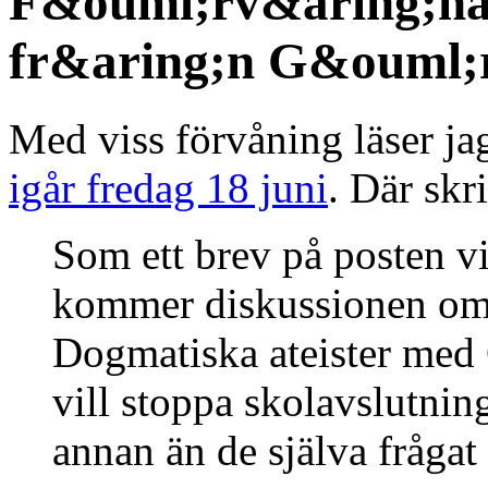
F&ouml;rv&aring;na
fr&aring;n G&ouml;
Med viss förvåning läser j
igår fredag 18 juni
. Där skr
Som ett brev på posten vi
kommer diskussionen om 
Dogmatiska ateister med 
vill stoppa skolavslutning
annan än de själva frågat 