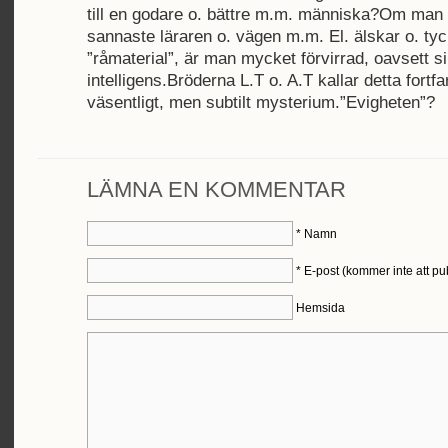
till en godare o. bättre m.m. människa?Om man 
sannaste läraren o. vägen m.m. El. älskar o. tyc
”råmaterial”, är man mycket förvirrad, oavsett s
intelligens.Bröderna L.T o. A.T kallar detta fortfa
väsentligt, men subtilt mysterium.”Evigheten”?
LÄMNA EN KOMMENTAR
*
Namn
*
E-post (kommer inte att pu
Hemsida