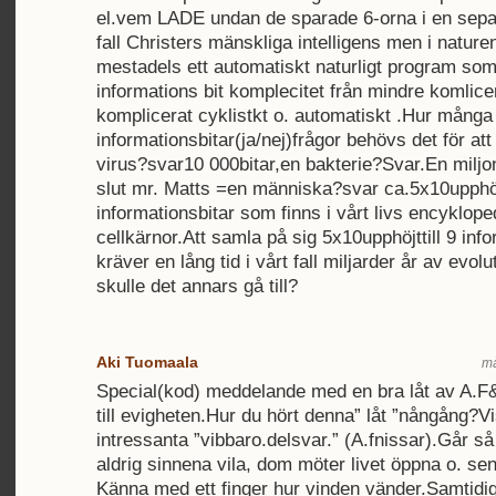
el.vem LADE undan de sparade 6-orna i en separ
fall Christers mänskliga intelligens men i nature
mestadels ett automatiskt naturligt program som
informations bit komplecitet från mindre komlicer
komplicerat cyklistkt o. automatiskt .Hur många
informationsbitar(ja/nej)frågor behövs det för att 
virus?svar10 000bitar,en bakterie?Svar.En miljon i
slut mr. Matts =en människa?svar ca.5x10upphöjt
informationsbitar som finns i vårt livs encykloped
cellkärnor.Att samla på sig 5x10upphöjttill 9 info
kräver en lång tid i vårt fall miljarder år av evol
skulle det annars gå till?
Aki Tuomaala
må
Special(kod) meddelande med en bra låt av A.
till evigheten.Hur du hört denna” låt ”nångång?V
intressanta ”vibbaro.delsvar.” (A.fnissar).Går så
aldrig sinnena vila, dom möter livet öppna o. se
Känna med ett finger hur vinden vänder.Samtidig