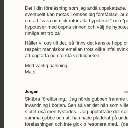
Det i din föreläsning som jag ändå uppskattade, 
eventuellt kan mötas i ömsesidig förståelse, är 
om att ”vara ödmjuk inför alla hypoteser” och ”pr
hypoteser med öppna sinnen och välj de hypote
rimliga att tro på”.
Håller vi oss till det, så finns det kanske hopp 
respekt människor emellan trots olika infallsvinkl
att uppfatta och förstå verkligheten.
Med vänlig hälsning,
Mats
Jörgen
to
Skitbra föreläsning.. Jag hörde gubben framme ti
invändning i början. Sen så var det nån som ville
slutet oxå men tystades.. Jag uppfattade det som
samma gubbe och att han hade pladdrat på unde
föreläsningen och inte gick o resonera med.. (det