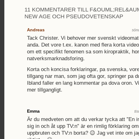
11 KOMMENTARER TILL F&OUML;REL&AU
NEW AGE OCH PSEUDOVETENSKAP
Andreas
sön
Tack Christer. Vi behover mer svenskt videomate
anda. Det vore t.ex. kanon med flera korta vid
om ett specifikt fenomen sa som kiropraktik, h
natverksmarknadsforing.
Korta och koncisa forklaringar, pa svenska, vore
tillgang nar man, som jag ofta gor, springer pa 
Ibland faller en lang kommentar pa dova oron. Vi
mer tillgangligt.
Emma
ti
Är du medveten om att du verkar tycka att ”En in
sig in och åt upp TV:n” är en rimlig förklaring om
uppbruten och TV:n borta? 😉 Jag vet inte om ja