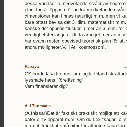
dessa varelser o.medvetande nivåer av högre o. 
plan.Jag är öpppen för andra medvetande nivåer
dimensioner kan finnas naturligt m.m. men vi ka
bara oftast bevisa det 3. dim. matematiskt m.m. 
kanske det öppnas ”luckor” i mer än 3. dim. för 
verklighetsterrängen , detta är inget mer än mat
här ovann resten obevisad teoretisk plan för att 
andra möjligheter.V.H At.”kosmosson”.
Papaya
ti
CS borde läsa lite mer om logik. Ibland skrattade
lyssnade hans ”föreläsning”.
Vem finansierar dig?
Aki Tuomaala
ti
(A.fnissar)Det är faktiskt praktiskt möjligt att käk
dator o. tv apparat m.m. Om du t.ex ”sågar” o. s
m.m. itillräckligt små bitar för att inte skada ta