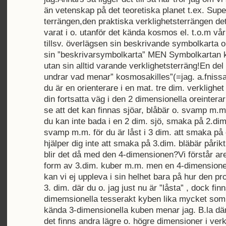
än vetenskap på det teoretiska planet t.ex. Supe
terrängen,den praktiska verklighetsterrängen det
varat i o. utanför det kända kosmos el. t.o.m vår
tillsv. överlägsen sin beskrivande symbolkarta o.
sin ”beskrivarsymbolkarta” MEN Symbolkartan kl
utan sin alltid varande verklighetsterräng!En de
undrar vad menar” kosmosakilles”(=jag. a.fnissar
du är en orienterare i en mat. tre dim. verklighe
din fortsatta väg i den 2 dimensionella oreintera
se att det kan finnas sjöar, blåbär o. svamp m.
du kan inte bada i en 2 dim. sjö, smaka på 2.dim
svamp m.m. för du är låst i 3 dim. att smaka på 
hjälper dig inte att smaka på 3.dim. bläbär pårikt
blir det då med den 4-dimensionen?Vi förstår are
form av 3.dim. kuber m.m. men en 4-dimensione
kan vi ej uppleva i sin helhet bara på hur den pr
3. dim. där du o. jag just nu är ”låsta” , dock fin
dimemsionella tesserakt kyben lika mycket som
kända 3-dimensionella kuben menar jag. B.la därf
det finns andra lägre o. högre dimensioner i verkl