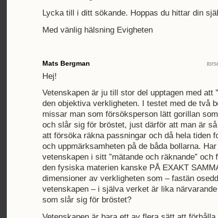
Lycka till i ditt sökande. Hoppas du hittar din själ
Med vänlig hälsning Evigheten
Mats Bergman
tors
Hej!
Vetenskapen är ju till stor del upptagen med att
den objektiva verkligheten. I testet med de två b
missar man som försöksperson lätt gorillan som
och slår sig för bröstet, just därför att man är 
att försöka räkna passningar och då hela tiden f
och uppmärksamheten på de båda bollarna. Har d
vetenskapen i sitt ”mätande och räknande” och 
den fysiska materien kanske PÅ EXAKT SAMM
dimensioner av verkligheten som – fastän osed
vetenskapen – i själva verket är lika närvarande
som slår sig för bröstet?
Vetenskapen är bara ett av flera sätt att förhålla s