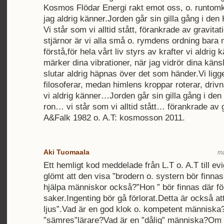
Kosmos Flödar Energi rakt emot oss, o. runtomkr
jag aldrig känner.Jorden går sin gilla gång i de
Vi står som vi alltid stått, förankrade av gravita
stjärnor är vi alla små o. rymdens ordning bara nå
förstå,för hela vårt liv styrs av krafter vi aldrig 
märker dina vibrationer, när jag vidrör dina käns
slutar aldrig häpnas över det som händer.Vi ligge
filosoferar, medan himlens kroppar roterar, drivn
vi aldrig känner…Jorden går sin gilla gång i de
ron… vi står som vi alltid stått… förankrade av 
A&Falk 1982 o. A.T: kosmosson 2011.
Aki Tuomaala
må
Ett hemligt kod meddelade från L.T o. A.T till ev
glömt att den visa ”brodern o. systern bör finnas 
hjälpa människor också?”Hon ” bör finnas där fö
saker.Ingenting bör gå förlorat.Detta är också att
ljus”.Vad är en god klok o. kompetent människa
”sämres”lärare?Vad är en ”dålig” människa?Om i