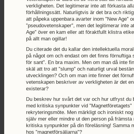
verkligheten. Det legitimerar inte att förkasta all
förhållningssätt. Naturligtvis är det bra och rikti
att påpeka uppenbara avarter inom ”New Age” o
”pseudovetenskaper”, men det legitimerar inte at
Age” över en kam eller att föraktfullt klistra eti
på allt man ogillar!
Du citerade det du kallar den intellektuella mor
på något om och endast om det finns förnuftiga sk
för sant”. En bra maxim. Men om man då inte fin
skäl att tro att ”slump” och naturligt urval best
utvecklingen? Och om man inte finner det förnuftig
vetenskapen beskriver av verkligheten är det e
existerar?
Du beskrev hur svårt det var och hur utfryst du
med kritiska synpunkter vid ”Magnetföretagets”
rekryteringsmöte. Men märkligt och ironiskt nog
själv mer eller mindre ut den person på främst
kritiska synpunkter på din föreläsning! Samm
hos ”magnetförsäljarna”?