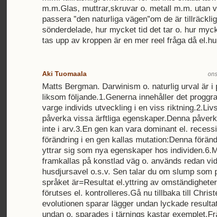
m.m.Glas, muttrar,skruvar o. metall m.m. utan 
passera ”den naturliga vägen”om de är tillräckli
sönderdelade, hur mycket tid det tar o. hur myc
tas upp av kroppen är en mer reel fråga då el.hu
Aki Tuomaala
ons
Matts Bergman. Darwinism o. naturlig urval är i 
liksom följande.1.Generna innehåller det progg
varge individs utveckling i en viss riktning.2.Liv
påverka vissa ärftliga egenskaper.Denna påver
inte i arv.3.En gen kan vara dominant el. recessi
förändring i en gen kallas mutation:Denna förändri
yttrar sig som nya egenskaper hos individen.6.M
framkallas på konstlad väg o. används redan vid 
husdjursavel o.s.v. Sen talar du om slump som
språket är=Resultat el.yttring av omständighete
förutses el. kontrolleres.Gå nu tillbaka till Chris
evolutionen sparar lägger undan lyckade resulta
undan o. sparades i tärnings kastar exemplet.Fr