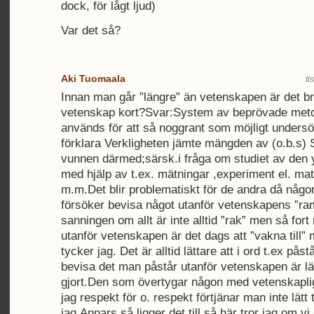
dock, för lågt ljud)
Var det så?
Aki Tuomaala
ti
Innan man går ”längre” än vetenskapen är det br
vetenskap kort?Svar:System av beprövade met
används för att så noggrant som möjligt undersö
förklara Verkligheten jämte mängden av (o.b.s)
vunnen därmed;särsk.i fråga om studiet av den y
med hjälp av t.ex. mätningar ,experiment el. ma
m.m.Det blir problematiskt för de andra då någon
försöker bevisa något utanför vetenskapens ”ram
sanningen om allt är inte alltid ”rak” men så fort
utanför vetenskapen är det dags att ”vakna till” 
tycker jag. Det är alltid lättare att i ord t.ex pås
bevisa det man påstår utanför vetenskapen är lä
gjort.Den som övertygar någon med vetenskapli
jag respekt för o. respekt förtjänar man inte lätt 
jag.Annars så ligger det till så här tror jag om vi