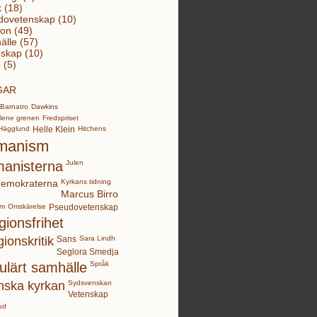
k (18)
dovetenskap (10)
ion (49)
lle (57)
skap (10)
 (5)
GAR
Barnatro
Dawkins
lene grenen
Fredspriset
Hägglund
Helle Klein
Hitchens
manism
anisterna
Julen
demokraterna
Kyrkans tidning
Marcus Birro
sm
Omskärelse
Pseudovetenskap
gionsfrihet
gionskritik
Sans
Sara Lindh
Seglora Smedja
ulärt samhälle
Språk
nska kyrkan
Sydsvenskan
Vetenskap
ud