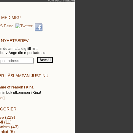
Foto Peter Knutson
 MED MIG!
 NYHETSBREV
n du anmäla dig till mitt
brev. Ange din e-postadress:
R LÄSLAMPAN JUST NU
ame of reason i Kina
min bok utkommen i Kina!
er]
EGORIER
se (229)
fi (11)
nism (43)
nligt (6)