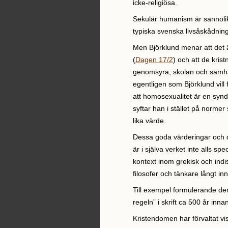
icke-religiösa.
Sekulär humanism är sannoli
typiska svenska livsåskådnin
Men Björklund menar att det 
(
Dagen 17/2
) och att de kri
genomsyra, skolan och samhäll
egentligen som Björklund vil
att homosexualitet är en synd
syftar han i stället på norme
lika värde.
Dessa goda värderingar och 
är i själva verket inte alls spe
kontext inom grekisk och indi
filosofer och tänkare långt i
Till exempel formulerande den
regeln” i skrift ca 500 år inna
Kristendomen har förvaltat v