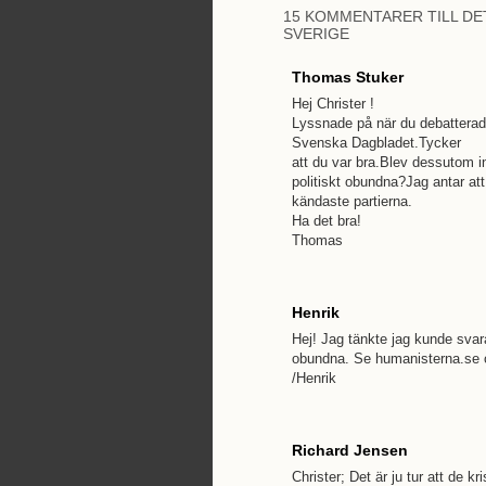
15 KOMMENTARER TILL DE
SVERIGE
Thomas Stuker
Hej Christer !
Lyssnade på när du debatterad
Svenska Dagbladet.Tycker
att du var bra.Blev dessutom i
politiskt obundna?Jag antar at
kändaste partierna.
Ha det bra!
Thomas
Henrik
Hej! Jag tänkte jag kunde svara 
obundna. Se humanisterna.se o
/Henrik
Richard Jensen
Christer; Det är ju tur att de k