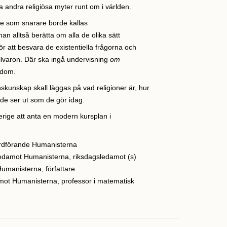
 andra religiösa myter runt om i världen.
ne som snarare borde kallas
n alltså berätta om alla de olika sätt
r att besvara de existentiella frågorna och
illvaron. Där ska ingå undervisning
om
ndom.
skunskap skall läggas på vad religioner är, hur
de ser ut som de gör idag.
erige att anta en modern kursplan i
ordförande Humanisterna
edamot Humanisterna, riksdagsledamot (s)
Humanisterna, författare
mot Humanisterna, professor i matematisk