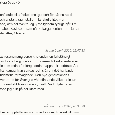
ljera över. 🙂
nfessionella friskolorna igår och förstår nu att de
h anställa dig i stället. Här skulle litet mer
ada, och det tyckte jag lyste igenom tydligt igår. Ett
 snabba kast kom fram när sakargumenten tröt. Du har
debatter, Christer.
tisdag 6 april 2010, 11:47:33
as resonemang borde kristendomen fullständigt
nas första begynnelse. Ett övermodigt raljerande som
le som redan för länge sedan tappat sitt fotfäste. Att
ramgångar kan spridas och slå rot i det här landet,
istendomens försvagande. Den nya generationens
er att be för Sveriges välbefinnande vilket i sin tur
ch drastiskt förändrade synsätt. Vad följderna av
tone jag fullt på det klara med.
måndag 5 juli 2010, 20:34:29
rister uppfattades som mindre ödmjuk vilket till viss