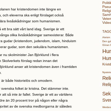
Politi
Pseu
planen har kristendomen inte längre en
Relig
Samhä
a, och eleverna ska enligt förslaget också
Veten
lära livsåskådningar som humanismen.
Video
ett bra sätt vårt land idag. Sverige är ett
TAG
många olika livsåskådningar samexisterar. Både
Ateism
era gudar (kristendom, judendom, islam, hinduism
Den gyl
Göran 
derar gudar, som den sekulära humanismen.
Hu
r nu skolminister Jan Björklund i flera
Hum
n Skolverkets förslag redan innan det
Krist
Björklund anser att kristendomen även i framtiden
n.
Nyatei
Reli
 är både historielös och omodern.
Reli
 svenska folket är kristna. Det stämmer inte.
Sek
att så inte är fallet. Sverige är ett av världens
Sve
dre än 20 procent tror på någon eller några
joritet av de svenska medborgarna är således
Weider