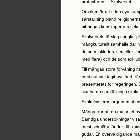
protestbrev till Skolverket.
Orsaken är att i den nya kurs
särställning bland religionern
bibringas kunskaper om seku
Skolverkets förslag speglar på 
mångkulturellt samhälle där 
de som inkluderar en eller fl
med flera) och de som exklu
Till mångas stora förvåning ha
medieutspel tagit avstånd frå
presenterats för regeringen. 
ska ha en särställning i skola
Skolministerns argumentation
Många tror att en majoritet av
Samtliga undersökningar visar 
mest sekulära länder där min
gudar. En överväldigande ma