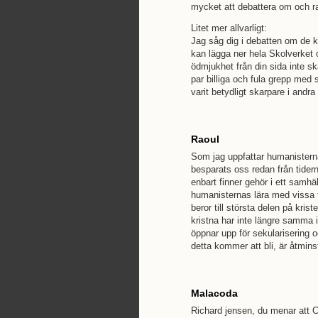
mycket att debattera om och ra
Litet mer allvarligt:
Jag såg dig i debatten om de ko
kan lägga ner hela Skolverket oc
ödmjukhet från din sida inte sk
par billiga och fula grepp med
varit betydligt skarpare i andra 
Raoul
Som jag uppfattar humanistern
besparats oss redan från tider
enbart finner gehör i ett samhäl
humanisternas lära med vissa f
beror till största delen på kr
kristna har inte längre samma iv
öppnar upp för sekularisering o
detta kommer att bli, är åtmins
Malacoda
Richard jensen, du menar att Ch