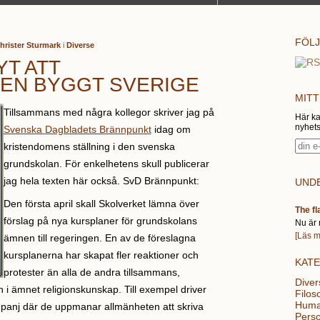
FÖLJ
hrister Sturmark
i
Diverse
YT ATT
EN BYGGT SVERIGE
MITT
Tillsammans med några kollegor skriver jag på
Här ka
nyhets
Svenska Dagbladets Brännpunkt
idag om
kristendomens ställning i den svenska
grundskolan. För enkelhetens skull publicerar
jag hela texten här också. SvD Brännpunkt:
UNDE
Den första april skall Skolverket lämna över
The fl
förslag på nya kursplaner för grundskolans
Nu är 
[Läs m
ämnen till regeringen. En av de föreslagna
kursplanerna har skapat fler reaktioner och
KAT
protester än alla de andra tillsammans,
Diver
an i ämnet religionskunskap. Till exempel driver
Filoso
Huma
ampanj där de uppmanar allmänheten att skriva
Perso