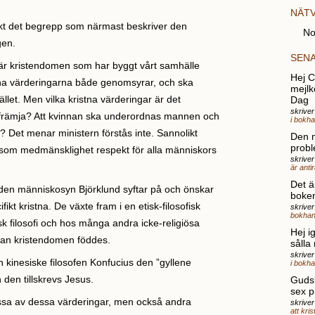
NÄT
kt det begrepp som närmast beskriver den
No
gen.
SEN
är kristendomen som har byggt vårt samhälle
Hej Ch
stna värderingarna både genomsyrar, och ska
mejlk
et. Men vilka kristna värderingar är det
Dag
skrive
l främja? Att kvinnan ska underordnas mannen och
i bokh
? Det menar ministern förstås inte. Sannolikt
Den 
probl
r som medmänsklighet respekt för alla människors
skriver
är anti
Det ä
den människosyn Björklund syftar på och önskar
boke
cifikt kristna. De växte fram i en etisk-filosofisk
skrive
bokhan
sk filosofi och hos många andra icke-religiösa
Hej i
nnan kristendomen föddes.
sålla
skrive
 kinesiske filosofen Konfucius den ”gyllene
i bokh
n den tillskrevs Jesus.
Gudsk
sex p
issa av dessa värderingar, men också andra
skriver
att kri