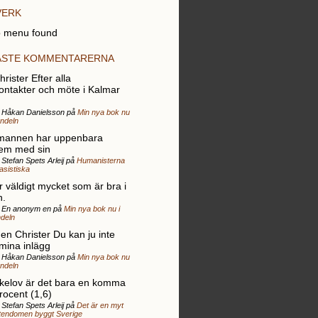
VERK
 menu found
ASTE KOMMENTARERNA
rister Efter alla
ontakter och möte i Kalmar
r Håkan Danielsson på
Min nya bok nu
andeln
mannen har uppenbara
em med sin
 Stefan Spets Arleij på
Humanisterna
rasistiska
r väldigt mycket som är bra i
n.
r En anonym en på
Min nya bok nu i
deln
gen Christer Du kan ju inte
 mina inlägg
r Håkan Danielsson på
Min nya bok nu
andeln
elov är det bara en komma
rocent (1,6)
 Stefan Spets Arleij på
Det är en myt
stendomen byggt Sverige