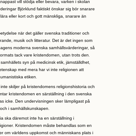
appast vill stödja eller bevara, varken i skolan
ärderingar Björklund faktiskt önskar sig bör snarare
ra eller kort och gott mänskliga, snarare än
 betydelse när det gäller svenska traditioner och
firande, musik och litteratur. Det är det ingen som
 dagens moderna svenska samhällsvärderingar, så
 formats tack vare kristendomen, utan trots den.
amhällets syn på medicinsk etik, jämställdhet,
tenskap med mera har vi inte religionen att
humanistiska etiken.
 inte skiljer på kristendomens religionshistoria och
t intar kristendomen en särställning i den svenska
stas icke. Den undervisningen sker lämpligast på
a och i samhällskunskapen.
a ska däremot inte ha en särställning i
religioner. Kristendomen måste behandlas som en
lser om världens uppkomst och människans plats i