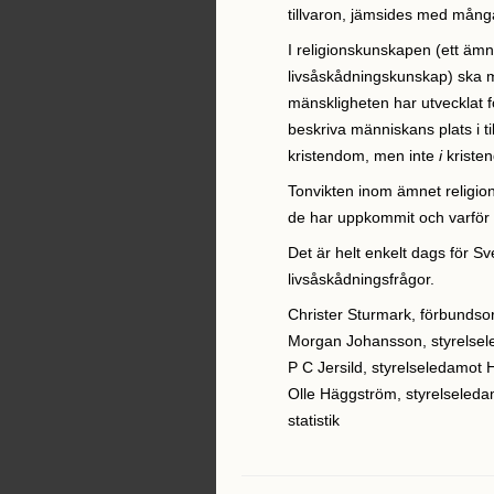
tillvaron, jämsides med många
I religionskunskapen (ett äm
livsåskådningskunskap) ska ma
mänskligheten har utvecklat fö
beskriva människans plats i t
kristendom, men inte
i
kriste
Tonvikten inom ämnet religion
de har uppkommit och varför 
Det är helt enkelt dags för Sv
livsåskådningsfrågor.
Christer Sturmark, förbunds
Morgan Johansson, styrelsel
P C Jersild, styrelseledamot 
Olle Häggström, styrelseleda
statistik