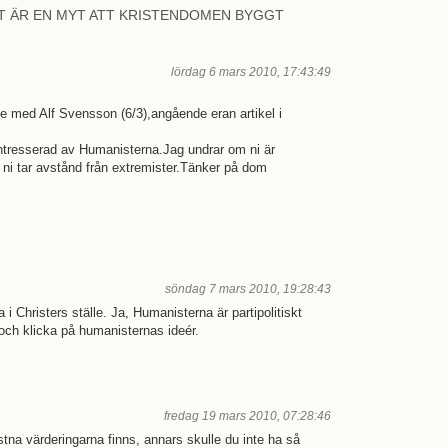
T ÄR EN MYT ATT KRISTENDOMEN BYGGT
lördag 6 mars 2010, 17:43:49
e med Alf Svensson (6/3),angående eran artikel i
ntresserad av Humanisterna.Jag undrar om ni är
t ni tar avstånd från extremister.Tänker på dom
söndag 7 mars 2010, 19:28:43
i Christers ställe. Ja, Humanisterna är partipolitiskt
ch klicka på humanisternas ideér.
fredag 19 mars 2010, 07:28:46
ristna värderingarna finns, annars skulle du inte ha så