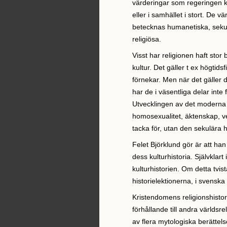
värderingar som regeringen kn
eller i samhället i stort. De v
betecknas humanetiska, sekulä
religiösa.
Visst har religionen haft stor
kultur. Det gäller t ex högtids
förnekar. Men när det gäller
har de i väsentliga delar inte
Utvecklingen av det moderna s
homosexualitet, äktenskap, ve
tacka för, utan den sekulära 
Felet Björklund gör är att han
dess kulturhistoria. Självklar
kulturhistorien. Om detta tvi
historielektionerna, i svensk
Kristendomens religionshistori
förhållande till andra världs
av flera mytologiska berätte