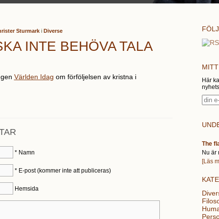
FÖLJ
rister Sturmark
i
Diverse
SKA INTE BEHÖVA TALA
MITT
ingen
Världen Idag
om förföljelsen av kristna i
Här ka
nyhets
UNDE
TAR
The fl
*
Namn
Nu är 
[Läs m
*
E-post (kommer inte att publiceras)
KAT
Hemsida
Diver
Filoso
Huma
Perso