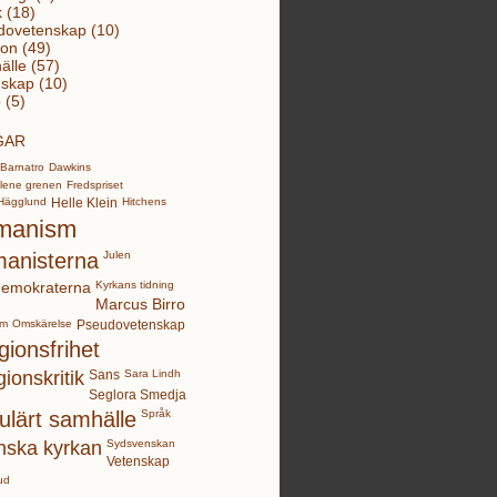
k (18)
dovetenskap (10)
ion (49)
lle (57)
skap (10)
 (5)
GAR
Barnatro
Dawkins
lene grenen
Fredspriset
Hägglund
Helle Klein
Hitchens
manism
anisterna
Julen
demokraterna
Kyrkans tidning
Marcus Birro
sm
Omskärelse
Pseudovetenskap
gionsfrihet
gionskritik
Sans
Sara Lindh
Seglora Smedja
ulärt samhälle
Språk
nska kyrkan
Sydsvenskan
Vetenskap
ud