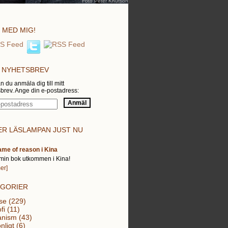
Foto Peter Knutson
 MED MIG!
 NYHETSBREV
n du anmäla dig till mitt
brev. Ange din e-postadress:
R LÄSLAMPAN JUST NU
ame of reason i Kina
min bok utkommen i Kina!
er]
EGORIER
se (229)
fi (11)
nism (43)
nligt (6)