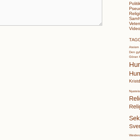
Politi
Pseu
Relig
Samhä
Veten
Video
TAG
Ateism
Den gyl
Göran 
Hu
Hum
Krist
Nyatei
Reli
Reli
Sek
Sve
Weider