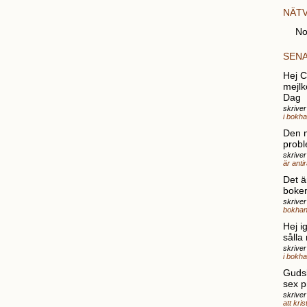
NÄT
No
SEN
Hej Ch
mejlk
Dag
skrive
i bokh
Den 
probl
skriver
är anti
Det ä
boke
skrive
bokhan
Hej i
sålla
skrive
i bokh
Gudsk
sex p
skriver
att kri