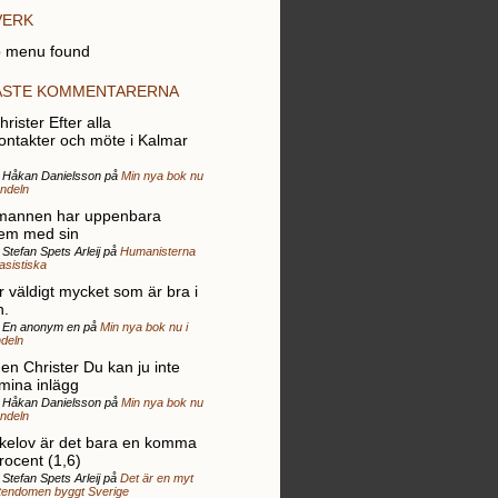
VERK
 menu found
ASTE KOMMENTARERNA
rister Efter alla
ontakter och möte i Kalmar
r Håkan Danielsson på
Min nya bok nu
andeln
mannen har uppenbara
em med sin
 Stefan Spets Arleij på
Humanisterna
rasistiska
r väldigt mycket som är bra i
n.
r En anonym en på
Min nya bok nu i
deln
gen Christer Du kan ju inte
 mina inlägg
r Håkan Danielsson på
Min nya bok nu
andeln
elov är det bara en komma
rocent (1,6)
 Stefan Spets Arleij på
Det är en myt
stendomen byggt Sverige