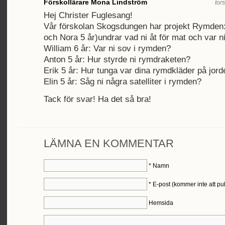
Förskollärare Mona Lindström
tor
Hej Christer Fuglesang!
Vår förskolan Skogsdungen har projekt Rymden:
och Nora 5 år)undrar vad ni åt för mat och var n
William 6 år: Var ni sov i rymden?
Anton 5 år: Hur styrde ni rymdraketen?
Erik 5 år: Hur tunga var dina rymdkläder på jord
Elin 5 år: Såg ni några satelliter i rymden?
Tack för svar! Ha det så bra!
LÄMNA EN KOMMENTAR
*
Namn
*
E-post (kommer inte att pu
Hemsida