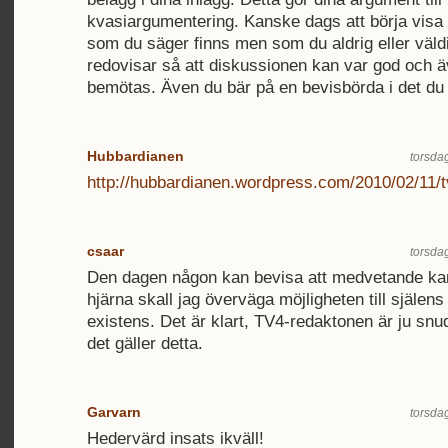
kvasiargumentering. Kanske dags att börja visa 
som du säger finns men som du aldrig eller väldi
redovisar så att diskussionen kan var god och 
bemötas. Även du bär på en bevisbörda i det du
Hubbardianen
torsdag
http://hubbardianen.wordpress.com/2010/02/11/tv
csaar
torsdag
Den dagen någon kan bevisa att medvetande kan
hjärna skall jag överväga möjligheten till själen
existens. Det är klart, TV4-redaktonen är ju snu
det gäller detta.
Garvarn
torsdag
Hedervärd insats ikväll!