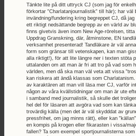
Tänkte lite på ditt uttryck CJ (som jag för enkel
förkortar ”Charlatanjournalistik” till här); har väl
invändning/fundering kring begreppet CJ, då jag
ett riktigt nedsättande begrepp av en värld av bl
finns givetvis även inom New Age-rörelsen, titta
Uppdrag Granskning, där, åtminstone, EN tandlä
verksamhet presenterad! Tandläkare är väl annar
form som gränsar till vetenskapen, kan man gis
alla riktigt!), för att lite längre ner i texten stöta 
uttalanden om att man är fri att tro på vad som he
världen, men då ska man väl veta att vissa ”tros
kan riskera att ändå klassas som Charlatanism. 
av karaktären att man vill läsa mer CJ, varför i
någon av våra kvällstidningar om man är ute efte
i samband med journalistik, så skulle det trolige
hel del för läsaren att avgöra vad som kan tän
trovärdig källa (men det är väl skydddat av gru
pressfrihet, om jag minns rätt), eller kan ”källan”
en kompis på krogen eller fikarasten i vissa/maj
fallen? Ta som exempel sportjournalisterna som 