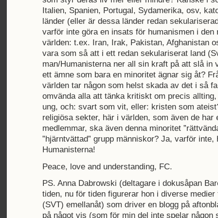
Italien, Spanien, Portugal, Sydamerika, osv, ka
länder (eller är dessa länder redan sekulariserad
varför inte göra en insats för humanismen i de
världen: t.ex. Iran, Irak, Pakistan, Afghanistan o
vara som så att i ett redan sekulariserat land (S
man/Humanisterna ner all sin kraft på att slå in 
ett ämne som bara en minoritet ägnar sig åt? F
världen tar någon som helst skada av det i så fal
omvända alla att tänka kritiskt om precis alltin
ung, och: svart som vit, eller: kristen som ateis
religiösa sekter, här i världen, som även de har
medlemmar, ska även denna minoritet ”rättvänd
”hjärntvättad” grupp människor? Ja, varför inte, 
Humanisterna!
Peace, love and understanding, FC.
PS. Anna Dabrowski (deltagare i dokusåpan Bar
tiden, nu för tiden figurerar hon i diverse medier
(SVT) emellanåt) som driver en blogg på aftonbl
på något vis (som för min del inte spelar någon s