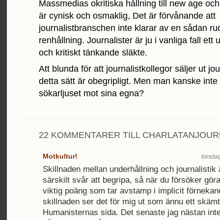
Massmedias okritiska hållning till new age och
är cynisk och osmaklig, Det är förvånande att
journalistbranschen inte klarar av en sådan r
renhållning. Journalister är ju i vanliga fall et
och kritiskt tänkande släkte.
Att blunda för att journalistkollegor säljer ut jo
detta sätt är obegripligt. Men man kanske inte vi
sökarljuset mot sina egna?
22 KOMMENTARER TILL CHARLATANJOUR
Motkultur!
torsdag
Skillnaden mellan underhållning och journalistik ä
särskilt svår att begripa, så när du försöker gör
viktig poäng som tar avstamp i implicit förneka
skillnaden ser det för mig ut som ännu ett skäm
Humanisternas sida. Det senaste jag nästan int