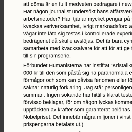
att döma är en fullt medveten bedragare i ne
Har någon journalist undersökt hans affärsve
arbetsmetoder? Han tjänar mycket pengar på 
kvacksalveriverksamhet, ivrigt marknadsförd 
vågar inte låta sig testas i kontrollerade expe
bedrägeriet då skulle avslöjas. Det är bara cyn
samarbeta med kvacksalvare för att för att ge fa
till sin programserie.
Förbundet Humanisterna har instiftat ”Kristallk
000 kr till den som påstå sig ha paranormala e
förmågor och som kan påvisa fenomen eller 
saknar naturlig förklaring. Jag står personlige
summan. Ingen sökande har hittills klarat teste
förvisso beklagar, för om någon lyckas kommer 
upptäckten av krafter som garanterat belönas
Nobelpriset. Det innebär några miljoner i vinst 
prispengarna betalats ut.)