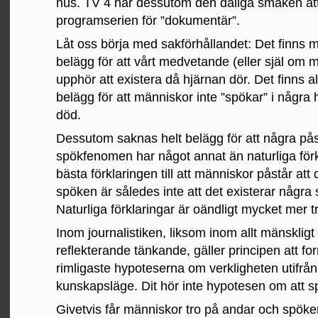
hus. TV 4 har dessutom den dåliga smaken att
programserien för ”dokumentär”.
Låt oss börja med sakförhållandet: Det finns 
belägg för att vårt medvetande (eller själ om m
upphör att existera då hjärnan dör. Det finns al
belägg för att människor inte ”spökar” i några h
död.
Dessutom saknas helt belägg för att några på
spökfenomen har något annat än naturliga förk
bästa förklaringen till att människor påstår att
spöken är således inte att det existerar några
Naturliga förklaringar är oändligt mycket mer t
Inom journalistiken, liksom inom allt mänskligt
reflekterande tänkande, gäller principen att fo
rimligaste hypoteserna om verkligheten utifrå
kunskapsläge. Dit hör inte hypotesen om att s
Givetvis får människor tro på andar och spöken