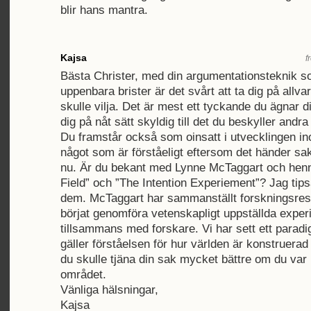
blir hans mantra.
Kajsa
f
Bästa Christer, med din argumentationsteknik s
uppenbara brister är det svårt att ta dig på allv
skulle vilja. Det är mest ett tyckande du ägnar d
dig på nåt sätt skyldig till det du beskyller andra 
Du framstår också som oinsatt i utvecklingen i
något som är förståeligt eftersom det händer sak
nu. Är du bekant med Lynne McTaggart och hen
Field” och ”The Intention Experiement”? Jag tipsa
dem. McTaggart har sammanställt forskningsres
börjat genomföra vetenskapligt uppställda exper
tillsammans med forskare. Vi har sett ett parad
gäller förståelsen för hur världen är konstruerad 
du skulle tjäna din sak mycket bättre om du var
området.
Vänliga hälsningar,
Kajsa