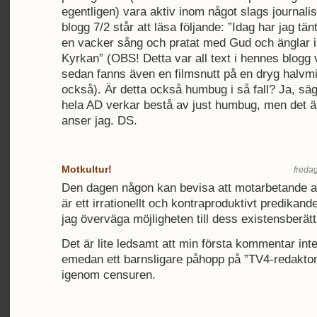
egentligen) vara aktiv inom något slags journalis
blogg 7/2 står att läsa följande: ”Idag har jag tän
en vacker sång och pratat med Gud och änglar 
Kyrkan” (OBS! Detta var all text i hennes blogg vid
sedan fanns även en filmsnutt på en dryg halvminu
också). Är detta också humbug i så fall? Ja, säg
hela AD verkar bestå av just humbug, men det ä
anser jag. DS.
Motkultur!
fredag
Den dagen någon kan bevisa att motarbetande av
är ett irrationellt och kontraproduktivt predikand
jag överväga möjligheten till dess existensberät
Det är lite ledsamt att min första kommentar inte
emedan ett barnsligare påhopp på ”TV4-redakto
igenom censuren.