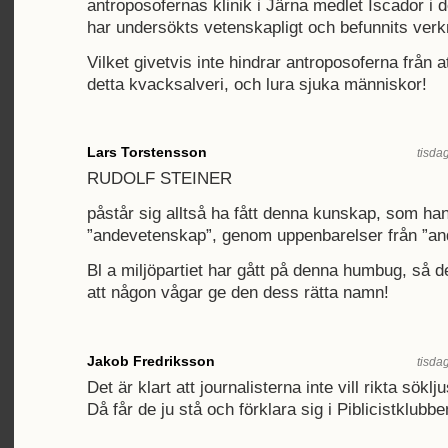
antroposofernas klinik i Järna medlet Iscador i d
har undersökts vetenskapligt och befunnits verk
Vilket givetvis inte hindrar antroposoferna från a
detta kvacksalveri, och lura sjuka människor!
Lars Torstensson
tisda
RUDOLF STEINER
påstår sig alltså ha fått denna kunskap, som han 
”andevetenskap”, genom uppenbarelser från ”an
Bl a miljöpartiet har gått på denna humbug, så 
att någon vågar ge den dess rätta namn!
Jakob Fredriksson
tisda
Det är klart att journalisterna inte vill rikta sökl
Då får de ju stå och förklara sig i Piblicistklub