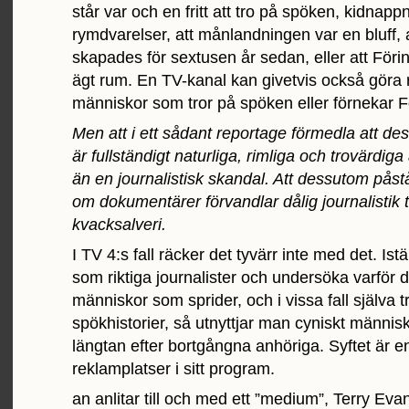
står var och en fritt att tro på spöken, kidnapp
rymdvarelser, att månlandningen var en bluff,
skapades för sextusen år sedan, eller att Förin
ägt rum. En TV-kanal kan givetvis också göra
människor som tror på spöken eller förnekar F
Men att i ett sådant reportage förmedla att de
är fullständigt naturliga, rimliga och trovärdiga
än en journalistisk skandal. Att dessutom påstå
om dokumentärer förvandlar dålig journalistik ti
kvacksalveri.
I TV 4:s fall räcker det tyvärr inte med det. Istä
som riktiga journalister och undersöka varför d
människor som sprider, och i vissa fall själva t
spökhistorier, så utnyttjar man cyniskt männis
längtan efter bortgångna anhöriga. Syftet är en
reklamplatser i sitt program.
an anlitar till och med ett ”medium”, Terry Evan