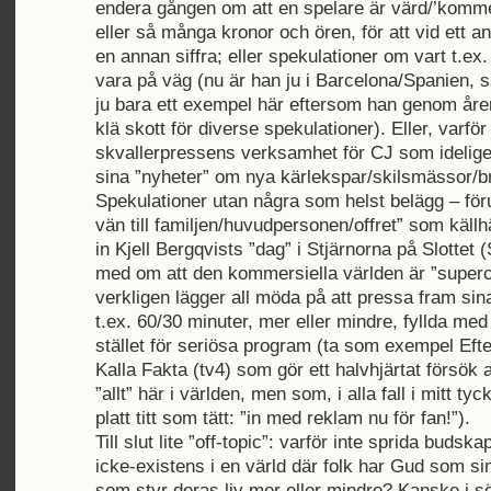
endera gången om att en spelare är värd/’kommer
eller så många kronor och ören, för att vid ett ann
en annan siffra; eller spekulationer om vart t.ex.
vara på väg (nu är han ju i Barcelona/Spanien, s
ju bara ett exempel här eftersom han genom åren
klä skott för diverse spekulationer). Eller, varför 
skvallerpressens verksamhet för CJ som ideli
sina ”nyheter” om nya kärlekspar/skilsmässor/b
Spekulationer utan några som helst belägg – för
vän till familjen/huvudpersonen/offret” som källh
in Kjell Bergqvists ”dag” i Stjärnorna på Slottet 
med om att den kommersiella världen är ”super
verkligen lägger all möda på att pressa fram si
t.ex. 60/30 minuter, mer eller mindre, fyllda me
stället för seriösa program (ta som exempel Efter
Kalla Fakta (tv4) som gör ett halvhjärtat försök at
”allt” här i världen, men som, i alla fall i mitt tyc
platt titt som tätt: ”in med reklam nu för fan!”).
Till slut lite ”off-topic”: varför inte sprida buds
icke-existens i en värld där folk har Gud som s
som styr deras liv mer eller mindre? Kanske i 