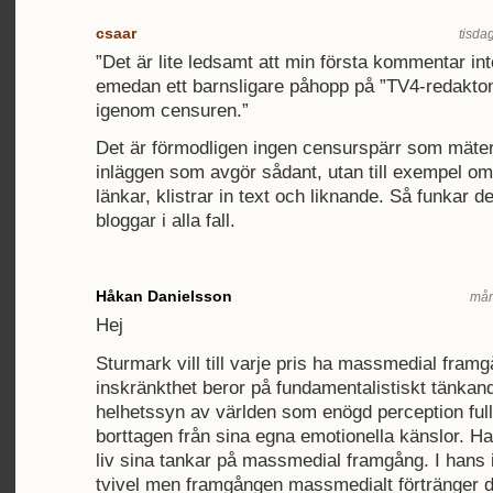
csaar
tisda
”Det är lite ledsamt att min första kommentar int
emedan ett barnsligare påhopp på ”TV4-redakto
igenom censuren.”
Det är förmodligen ingen censurspärr som mäter
inläggen som avgör sådant, utan till exempel om
länkar, klistrar in text och liknande. Så funkar d
bloggar i alla fall.
Håkan Danielsson
mån
Hej
Sturmark vill till varje pris ha massmedial fram
inskränkthet beror på fundamentalistiskt tänkan
helhetssyn av världen som enögd perception full
borttagen från sina egna emotionella känslor. Ha
liv sina tankar på massmedial framgång. I hans 
tvivel men framgången massmedialt förtränger d