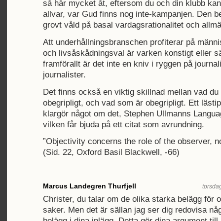
så här mycket åt, eftersom du och din klubb ka
allvar, var Gud finns nog inte-kampanjen. Den b
grovt våld på basal vardagsrationalitet och allmä
Att underhållningsbranschen profiterar på männis
och livsåskådningsval är varken konstigt eller sä
framförallt är det inte en kniv i ryggen på journali
journalister.
Det finns också en viktig skillnad mellan vad du 
obegripligt, och vad som är obegripligt. Ett läs
klargör något om det, Stephen Ullmanns Langua
vilken får bjuda på ett citat som avrundning.
”Objectivity concerns the role of the observer, n
(Sid. 22, Oxford Basil Blackwell, -66)
Marcus Landegren Thurfjell
torsdag
Christer, du talar om de olika starka belägg för 
saker. Men det är sällan jag ser dig redovisa n
belägg i dina inlägg. Detta gör dina argument till