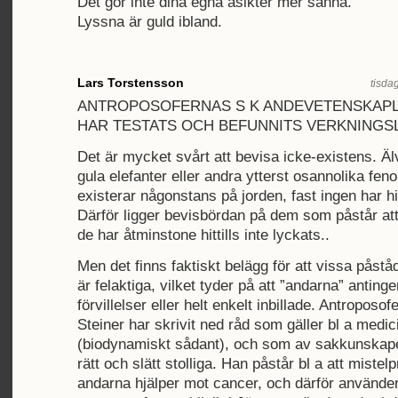
Det gör inte dina egna åsikter mer sanna.
Lyssna är guld ibland.
Lars Torstensson
tisda
ANTROPOSOFERNAS S K ANDEVETENSKAPL
HAR TESTATS OCH BEFUNNITS VERKNINGS
Det är mycket svårt att bevisa icke-existens. Älv
gula elefanter eller andra ytterst osannolika fe
existerar någonstans på jorden, fast ingen har h
Därför ligger bevisbördan på dem som påstår att
de har åtminstone hittills inte lyckats..
Men det finns faktiskt belägg för att vissa påst
är felaktiga, vilket tyder på att ”andarna” antinge
förvillelser eller helt enkelt inbillade. Antroposo
Steiner har skrivit ned råd som gäller bl a medic
(biodynamiskt sådant), och som av sakkunskap
rätt och slätt stolliga. Han påstår bl a att mistelp
andarna hjälper mot cancer, och därför använde