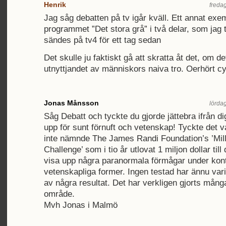
Henrik
fredag
Jag såg debatten på tv igår kväll. Ett annat exe
programmet ”Det stora grå” i två delar, som jag 
sändes på tv4 för ett tag sedan
Det skulle ju faktiskt gå att skratta åt det, om de
utnyttjandet av människors naiva tro. Oerhört cy
Jonas Månsson
lördag
Såg Debatt och tyckte du gjorde jättebra ifrån dig
upp för sunt förnuft och vetenskap! Tyckte det va
inte nämnde The James Randi Foundation’s ’Mill
Challenge’ som i tio år utlovat 1 miljon dollar til
visa upp några paranormala förmågar under kont
vetenskapliga former. Ingen testad har ännu vari
av några resultat. Det har verkligen gjorts många
område.
Mvh Jonas i Malmö