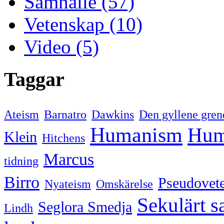
Samhälle (57)
Vetenskap (10)
Video (5)
Taggar
Ateism
Barnatro
Dawkins
Den gyllene gren
Humanism
Hum
Klein
Hitchens
Marcus
tidning
Birro
Pseudovet
Nyateism
Omskärelse
Sekulärt s
Seglora Smedja
Lindh