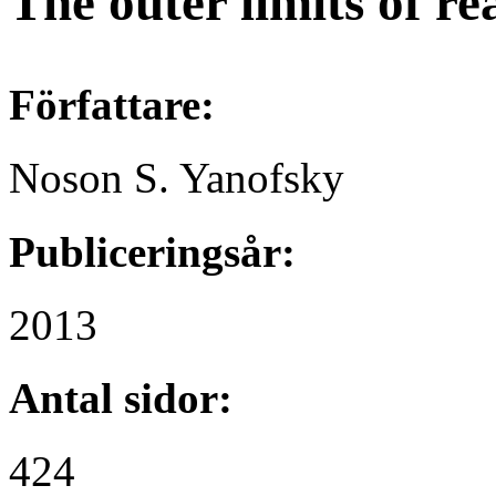
The outer limits of re
Författare:
Noson S. Yanofsky
Publiceringsår:
2013
Antal sidor:
424