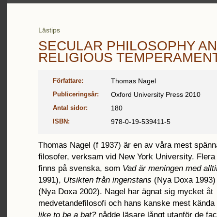
Lästips
SECULAR PHILOSOPHY AN
RELIGIOUS TEMPERAMEN
Författare:
Thomas Nagel
Publiceringsår:
Oxford University Press 2010
Antal sidor:
180
ISBN:
978-0-19-539411-5
Thomas Nagel (f 1937) är en av våra mest spän
filosofer, verksam vid New York University. Fler
finns på svenska, som
Vad är meningen med allt
1991),
Utsikten från ingenstans
(Nya Doxa 1993) 
(Nya Doxa 2002). Nagel har ägnat sig mycket åt
medvetandefilosofi och hans kanske mest kända
like to be a bat?
nådde läsare långt utanför de fac