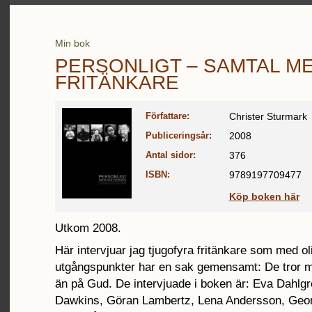
Min bok
PERSONLIGT – SAMTAL M
FRITÄNKARE
Författare:
Christer Sturmark
Publiceringsår:
2008
Antal sidor:
376
ISBN:
9789197709477
Köp boken här
Utkom 2008.
Här intervjuar jag tjugofyra fritänkare som med ol
utgångspunkter har en sak gemensamt: De tror 
än på Gud. De intervjuade i boken är: Eva Dahlgr
Dawkins, Göran Lambertz, Lena Andersson, Georg