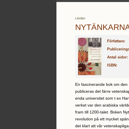
Lästips
NYTÄNKARN
Författare:
Publicerings
Antal sidor:
ISBN:
En fascinerande bok om den 
publiceras det färre vetenskap
enda universitet som t ex Harwa
verket var den arabiska värl
fram till 1200-talet. Boken Ny
revolution på ett mycket spän
det klart att vår vetenskaplig