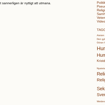
Politi
 sannerligen är nyttigt att utmana.
Pseu
Relig
Samhä
Veten
Video
TAG
Ateism
Den gyl
Göran 
Hu
Hum
Krist
Nyatei
Reli
Reli
Sek
Sve
Weider