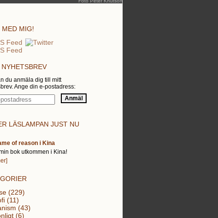
Foto Peter Knutson
 MED MIG!
 NYHETSBREV
n du anmäla dig till mitt
brev. Ange din e-postadress:
R LÄSLAMPAN JUST NU
ame of reason i Kina
min bok utkommen i Kina!
er]
EGORIER
se (229)
fi (11)
nism (43)
nligt (6)