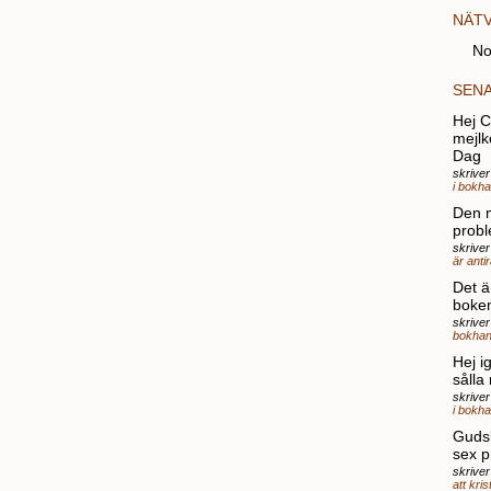
NÄT
No
SEN
Hej Ch
mejlk
Dag
skrive
i bokh
Den 
probl
skriver
är anti
Det ä
boke
skrive
bokhan
Hej i
sålla
skrive
i bokh
Gudsk
sex p
skriver
att kri