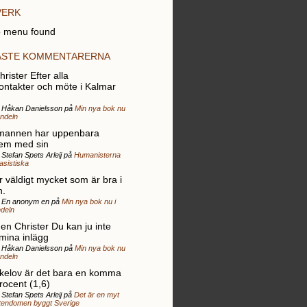
VERK
 menu found
ASTE KOMMENTARERNA
rister Efter alla
ontakter och möte i Kalmar
r Håkan Danielsson på
Min nya bok nu
andeln
mannen har uppenbara
em med sin
 Stefan Spets Arleij på
Humanisterna
rasistiska
r väldigt mycket som är bra i
n.
r En anonym en på
Min nya bok nu i
deln
gen Christer Du kan ju inte
 mina inlägg
r Håkan Danielsson på
Min nya bok nu
andeln
elov är det bara en komma
rocent (1,6)
 Stefan Spets Arleij på
Det är en myt
stendomen byggt Sverige