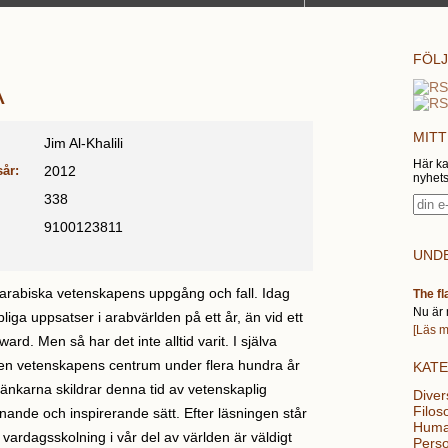
FÖLJ
A
MITT
Jim Al-Khalili
Här ka
år:
2012
nyhets
338
9100123811
UNDE
arabiska vetenskapens uppgång och fall. Idag
The fl
Nu är 
liga uppsatser i arabvärlden på ett år, än vid ett
[Läs m
rd. Men så har det inte alltid varit. I själva
den vetenskapens centrum under flera hundra år
KAT
tänkarna skildrar denna tid av vetenskaplig
Diver
Filoso
nande och inspirerande sätt. Efter läsningen står
Huma
a vardagsskolning i vår del av världen är väldigt
Perso