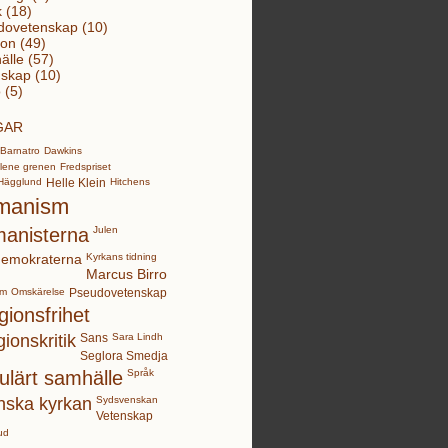
k (18)
dovetenskap (10)
ion (49)
lle (57)
skap (10)
 (5)
GAR
Barnatro
Dawkins
lene grenen
Fredspriset
Hägglund
Helle Klein
Hitchens
manism
anisterna
Julen
demokraterna
Kyrkans tidning
Marcus Birro
sm
Omskärelse
Pseudovetenskap
gionsfrihet
gionskritik
Sans
Sara Lindh
Seglora Smedja
ulärt samhälle
Språk
nska kyrkan
Sydsvenskan
Vetenskap
ud