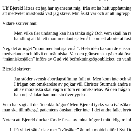
Ulf Bjereld låtsas att jag har nyanserat mig, från att ha haft uppfattn
att medvetet missförstå vad jag skrev. Min åsikt var och är att ingrepp
Vidare skriver han:
Men vilka fler undantag kan han tänka sig? Och vem skall ha rä
handling att bli ett monumentant självmål – om ett aborterat foster
Nej, det är inget “monumentant självmål”. Hela idén bakom de etiska ö
medvetande och blivit en människa. Var den gränsen ska gå exakt överlå
“människosjälen” införs av Gud vid befruktningsögonblicket, ett vanli
Bjereld skriver:
Jag stöder svensk abortlagstiftning fullt ut. Men kom inte och säg
I frågan om omskärelse av pojkar vill Christer Sturmark ändra sv
att av moraliska skäl vägra utföra en omskärelse. På den frågan 
han nej så talar han mot sin övertygelse.
Vem har sagt att det är enkla frågor? Men Bjereld tycks vara tvärsäker 
man ska tillmötesgå patientens önskan eller inte. I det andra fallet bry
Notera att Bjereld duckar för de flesta av mina frågor i mitt tidigare 
På vilket sätt är jag mer “tvärsäker” än min motdebattör i Svt D