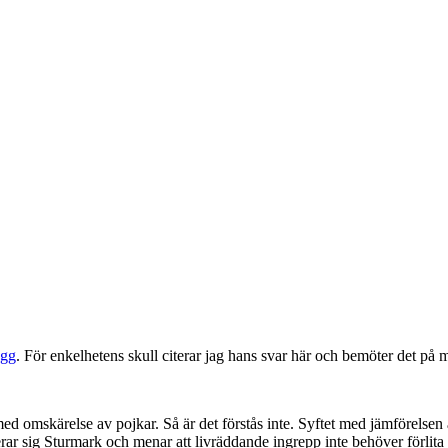
ogg
. För enkelhetens skull citerar jag hans svar här och bemöter det på 
med omskärelse av pojkar. Så är det förstås inte. Syftet med jämförelsen 
rar sig Sturmark och menar att livräddande ingrepp inte behöver förlita s