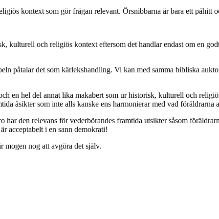
eligiös kontext som gör frågan relevant. Örsnibbarna är bara ett påhitt oc
sk, kulturell och religiös kontext eftersom det handlar endast om en go
ibeln påtalar det som kärlekshandling. Vi kan med samma bibliska auktorit
 och en hel del annat lika makabert som ur historisk, kulturell och relig
ramtida åsikter som inte alls kanske ens harmonierar med vad föräldrarna 
 tro har den relevans för vederbörandes framtida utsikter såsom föräldr
är acceptabelt i en sann demokrati!
r mogen nog att avgöra det själv.