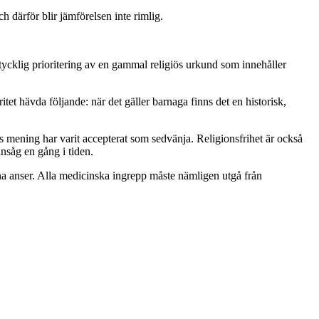
h därför blir jämförelsen inte rimlig.
dtycklig prioritering av en gammal religiös urkund som innehåller
et hävda följande: när det gäller barnaga finns det en historisk,
iös mening har varit accepterat som sedvänja. Religionsfrihet är också
ansåg en gång i tiden.
arna anser. Alla medicinska ingrepp måste nämligen utgå från