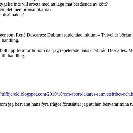
rtygelse inte vill arbeta med att laga mat bestående av kött?
exemplet med öronsnibbarna?
ibb-ritualen?
 säger som René Descartes: Dubium sapientiae initium – Tvivel är början
l handling.
ag höll upp framför honom när jag repeterade hans citat från Descartes. M
till handling.
://ulfbjereld.blogspot.com/2010/10/om-abort-lakares-samvetsfrihet-och.
som jag besvarat hans fyra frågor förutsätter jag att han besvarar mina t