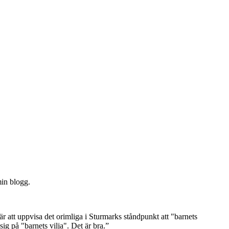
min blogg.
är att uppvisa det orimliga i Sturmarks ståndpunkt att "barnets
ig på "barnets vilja". Det är bra.”