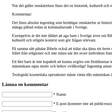
När det gäller omskärelsen finns det en historisk, kulturell och r
Kommentar:
Det finns absolut ingenting som berättigar omskärelse ur histori
många påbud redan är kriminaliserade i Sverige.
Exempelvis är det inte tillåtet att aga barn i Sverige även om B
kulturell och religiös kontext som gör frågan relevant.
På samma sätt påtalar Bibeln också att trälar ska tjäna sin herre
frihet från religioner och inte minst när det avser individens f
Ett litet barn är inte kapabelt att kunna avgöra om föräldrarnas
människans egna motiv och behov ovillkorligt! Ingenting annat 
Teologiskt kosmetiska operationer måste vänta tills människan ä
Lämna en kommentar
*
Namn
*
E-post (kommer inte att publiceras)