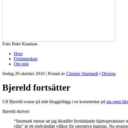
Foto Peter Knutson
Hem
Författarskap
Om mig
fredag 29 oktober 2010 | Postad av
Christer Sturmark
i
Diverse
Bjereld fortsätter
Ulf Bjereld svarar på mitt blogginlägg i en kommentar på
sin egen bl
Bjereld skriver:
“Sturmark menar att jag likställer livräddande hjärtoperationer 
vilja" är ett nödvändigt villkor för operativa ingrepp. Nu nyanse