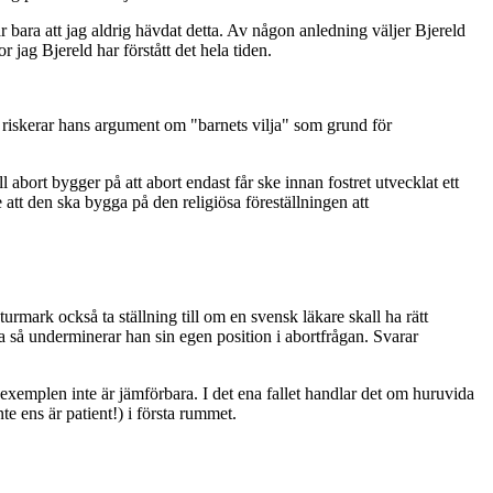
är bara att jag aldrig hävdat detta. Av någon anledning väljer Bjereld
 jag Bjereld har förstått det hela tiden.
 riskerar hans argument om "barnets vilja" som grund för
bort bygger på att abort endast får ske innan fostret utvecklat ett
att den ska bygga på den religiösa föreställningen att
rmark också ta ställning till om en svensk läkare skall ha rätt
ja så underminerar han sin egen position i abortfrågan. Svarar
 exemplen inte är jämförbara. I det ena fallet handlar det om huruvida
te ens är patient!) i första rummet.