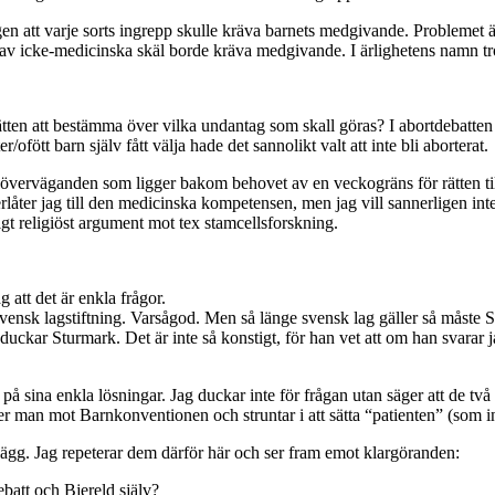
ingen att varje sorts ingrepp skulle kräva barnets medgivande. Problemet 
 av icke-medicinska skäl borde kräva medgivande. I ärlighetens namn tror
tten att bestämma över vilka undantag som skall göras? I abortdebatten
/ofött barn själv fått välja hade det sannolikt valt att inte bli aborterat.
verväganden som ligger bakom behovet av en veckogräns för rätten till a
ter jag till den medicinska kompetensen, men jag vill sannerligen inte 
gt religiöst argument mot tex stamcellsforskning.
 att det är enkla frågor.
ensk lagstiftning. Varsågod. Men så länge svensk lag gäller så måste Stu
duckar Sturmark. Det är inte så konstigt, för han vet att om han svarar 
på sina enkla lösningar. Jag duckar inte för frågan utan säger att de två
ter man mot Barnkonventionen och struntar i att sätta “patienten” (som in
inlägg. Jag repeterar dem därför här och ser fram emot klargöranden:
ebatt och Bjereld själv?