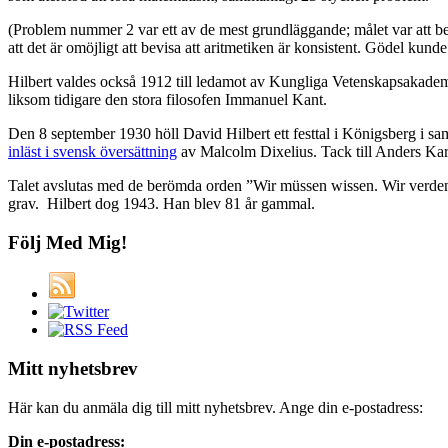
(Problem nummer 2 var ett av de mest grundläggande; målet var att bev
att det är omöjligt att bevisa att aritmetiken är konsistent. Gödel kun
Hilbert valdes också 1912 till ledamot av Kungliga Vetenskapsakademien
liksom tidigare den stora filosofen Immanuel Kant.
Den 8 september 1930 höll David Hilbert ett festtal i Königsberg i s
inläst i svensk översättning
av Malcolm Dixelius. Tack till Anders Karlq
Talet avslutas med de berömda orden ”Wir müssen wissen. Wir verden 
grav. Hilbert dog 1943. Han blev 81 år gammal.
Följ Med Mig!
Mitt nyhetsbrev
Här kan du anmäla dig till mitt nyhetsbrev. Ange din e-postadress:
Din e-postadress: