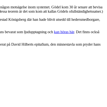
eda någon motsägelse inom systemet. Gödel kom 30 år senare att bevisa
dessa teorem är det som kom att kallas Gödels ofullständighetssatser.)
sestad Königsberg där han hade blivit utsedd till hedersmedborgare,
finns bevarat som ljudupptagning och
kan höras här
. Det finns också
erat på David Hilberts epitafium, den minnestavla som pryder hans