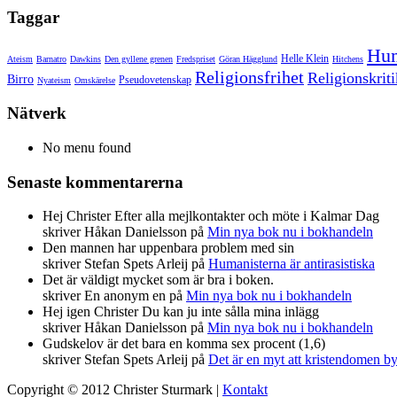
Taggar
Hu
Helle Klein
Ateism
Barnatro
Dawkins
Den gyllene grenen
Fredspriset
Göran Hägglund
Hitchens
Religionsfrihet
Religionskriti
Birro
Pseudovetenskap
Nyateism
Omskärelse
Nätverk
No menu found
Senaste kommentarerna
Hej Christer Efter alla mejlkontakter och möte i Kalmar Dag
skriver Håkan Danielsson på
Min nya bok nu i bokhandeln
Den mannen har uppenbara problem med sin
skriver Stefan Spets Arleij på
Humanisterna är antirasistiska
Det är väldigt mycket som är bra i boken.
skriver En anonym en på
Min nya bok nu i bokhandeln
Hej igen Christer Du kan ju inte sålla mina inlägg
skriver Håkan Danielsson på
Min nya bok nu i bokhandeln
Gudskelov är det bara en komma sex procent (1,6)
skriver Stefan Spets Arleij på
Det är en myt att kristendomen b
Copyright © 2012 Christer Sturmark |
Kontakt