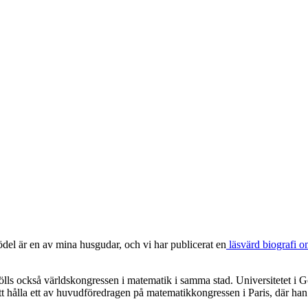
ödel är en av mina husgudar, och vi har publicerat en
läsvärd biografi 
hölls också världskongressen i matematik i samma stad. Universitetet i 
tt hålla ett av huvudföredragen på matematikkongressen i Paris, där h