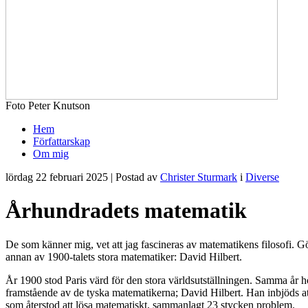
Foto Peter Knutson
Hem
Författarskap
Om mig
lördag 22 februari 2025 | Postad av
Christer Sturmark
i
Diverse
Århundradets matematik
De som känner mig, vet att jag fascineras av matematikens filosofi. G
annan av 1900-talets stora matematiker: David Hilbert.
År 1900 stod Paris värd för den stora världsutställningen. Samma år 
framstående av de tyska matematikerna; David Hilbert. Han inbjöds a
som återstod att lösa matematiskt, sammanlagt 23 stycken problem.