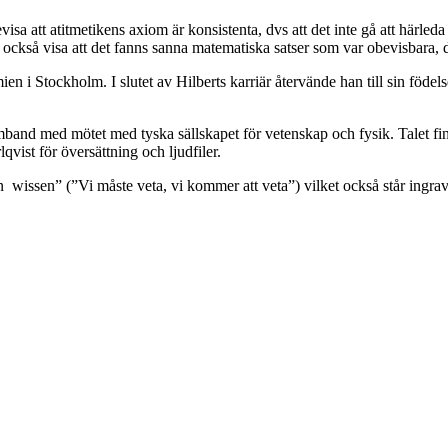
isa att atitmetikens axiom är konsistenta, dvs att det inte gå att härl
de också visa att det fanns sanna matematiska satser som var obevisbara, 
 i Stockholm. I slutet av Hilberts karriär återvände han till sin födel
amband med mötet med tyska sällskapet för vetenskap och fysik. Talet 
vist för översättning och ljudfiler.
wissen” (”Vi måste veta, vi kommer att veta”) vilket också står ingrav