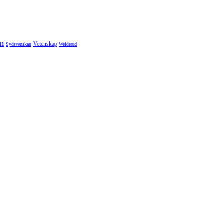
n
Vetenskap
Sydsvenskan
Weiderud