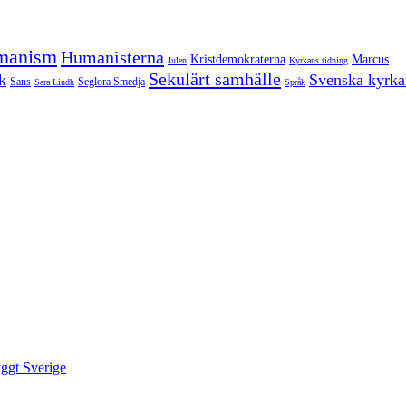
manism
Humanisterna
Kristdemokraterna
Marcus
Julen
Kyrkans tidning
Sekulärt samhälle
k
Svenska kyrka
Sans
Seglora Smedja
Sara Lindh
Språk
yggt Sverige