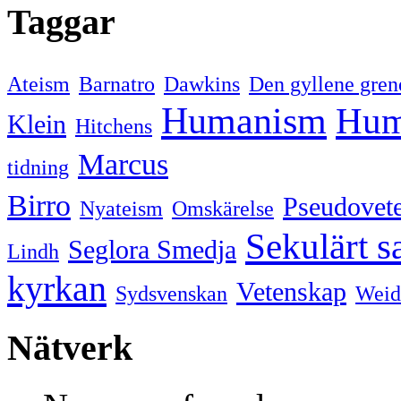
Taggar
Ateism
Barnatro
Dawkins
Den gyllene gren
Humanism
Hum
Klein
Hitchens
Marcus
tidning
Birro
Pseudovet
Nyateism
Omskärelse
Sekulärt s
Seglora Smedja
Lindh
kyrkan
Vetenskap
Sydsvenskan
Weid
Nätverk