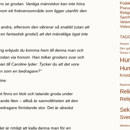
Politi
ens se grodan. Vanliga människor kan inte höra
Pseu
 inom ett frekvensområde som ligger utanför den
Relig
Samhä
Veten
Video
 andra, eftersom den vibrerar så snabbt (utan att
r en fantastisk groda!) att det mänskliga ögat inte
TAG
Ateism
Den gyl
ång erbjuds du komma hem till denna man och
Göran 
e grodan via honom. Han tolkar grodans svar och
Hu
an till Caroline lyder: Tycker du att det vore
Hum
man som en bedragare?”
Krist
ine:
Nyatei
Reli
et finns en klok och talande groda under
Reli
ande liten – alltså är sannolikheten att den
edragare förödande stor. Det är absolut
Sek
Sve
Weider
et är rimligt att kalla denna man för en