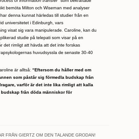
rocess of information transfer"
som bekräftade
sökt bemöta Milton och Wiseman med analyser
 har denna kunnat härledas till studier från en
d universitetet i Edinburgh, vars
ning visat sig vara manipulerade. Caroline, kan du
likerad studie på telepati som visar på en
Är det rimligt att hävda att det inte forskas
t parapsykologernas huvudsyssla de senaste 30-40
aroline är alltså:
“Eftersom du håller med om
a mannen som påstår sig förmedla budskap från
gare, varför är det inte lika rimligt att kalla
a budskap från döda människor för
AR FRÅN GIERTZ OM DEN TALANDE GRODAN!