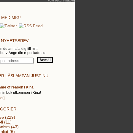
Foto Peter Knutson
 MED MIG!
 NYHETSBREV
n du anmäla dig till mitt
brev. Ange din e-postadress:
R LÄSLAMPAN JUST NU
ame of reason i Kina
min bok utkommen i Kina!
er]
EGORIER
se (229)
fi (11)
nism (43)
nligt (6)