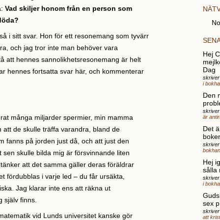
å:
Vad skiljer honom från en person som
NÄT
 döda?
No
så i sitt svar. Hon för ett resonemang som tyvärr
SEN
öra, och jag tror inte man behöver vara
Hej Ch
rstå att hennes sannolikhetsresonemang är helt
mejlk
Dag
ar hennes fortsatta svar här, och kommenterar
skrive
i bokh
Den 
probl
skriver
rat många miljarder spermier, min mamma
är anti
Det ä
att de skulle träffa varandra, bland de
boke
 fanns på jorden just då, och att just den
skrive
bokhan
sen skulle bilda mig är försvinnande liten
Hej i
änker att det samma gäller deras föräldrar
sålla
t fördubblas i varje led – du får ursäkta,
skrive
i bokh
ska. Jag klarar inte ens att räkna ut
Gudsk
 själv finns.
sex p
skriver
atematik vid Lunds universitet kanske gör
att kri