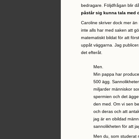
bedragare. Följdfrågan blir d
påstår sig kunna tala med
Caroline skriver dock mer än 
inte alls har med saken att g
matematiskt bildat för att fö
uppåt väggarna. Jag publicer
det efteråt.
Men.
Min pappa har produce
500 ägg. Sannolikheten 
miljarder människor som
spermien och det ägget 
den med. Om vi sen bet
och deras och att antale
jag är en obildad männi
sannolikheten för att jag
Men du, som studerat m