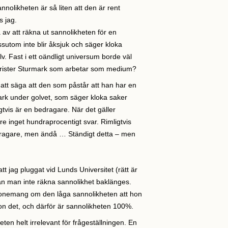
nnolikheten är så liten att den är rent
s jag.
 av att räkna ut sannolikheten för en
sutom inte blir åksjuk och säger kloka
. Fast i ett oändligt universum borde väl
hrister Sturmark som arbetar som medium?
l att säga att den som påstår att han har en
ark under golvet, som säger kloka saker
ligtvis är en bedragare. När det gäller
e inget hundraprocentigt svar. Rimligtvis
ragare, men ändå … Ständigt detta – men
tt jag pluggat vid Lunds Universitet (rätt är
an man inte räkna sannolikhet baklänges.
sonemang om den låga sannolikheten att hon
on det, och därför är sannolikheten 100%.
ten helt irrelevant för frågeställningen. En