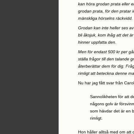
kan höra grodan prata eller 
grodan prata, för den pratar
mänskliga hörselns räckvidd.
Grodan kan inte heller ses av
bli åksjuk, kom ihåg att det ä
hinner uppfatta den.
Men för endast 500 kr per g
ställa frågor till den taland
återberättar dem för dig. Fråg
rimligt att beteckna denne 
Nu har jag fått svar från Carol
Sannolikheten för att d
någons golv är försvinn
som hävdar det är en b
rimligt.
Hon håller alltså med om att d