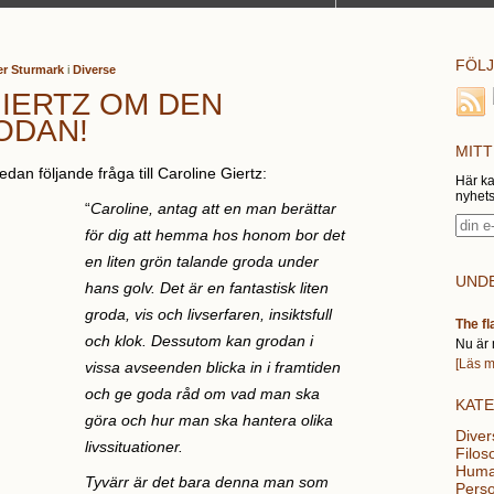
FÖLJ
er Sturmark
i
Diverse
IERTZ OM DEN
ODAN!
MITT
edan följande fråga till Caroline Giertz:
Här ka
nyhets
“
Caroline, antag att en man berättar
för dig att hemma hos honom bor det
en liten grön talande groda under
UNDE
hans golv. Det är en fantastisk liten
groda, vis och livserfaren, insiktsfull
The fl
och klok. Dessutom kan grodan i
Nu är 
[Läs m
vissa avseenden blicka in i framtiden
och ge goda råd om vad man ska
KAT
göra och hur man ska hantera olika
Diver
livssituationer.
Filoso
Huma
Tyvärr är det bara denna man som
Perso