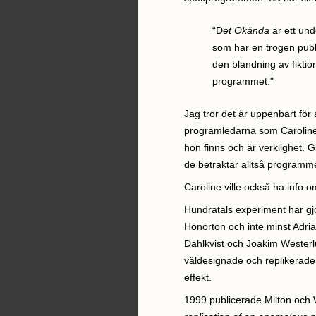
“D
et Okända
är ett un
som har en trogen publ
den blandning av fikti
programmet."
Jag tror det är uppenbart för
programledarna som Caroline Gi
hon finns och är verklighet. 
de betraktar alltså programm
Caroline ville också ha info o
Hundratals experiment har gj
Honorton och inte minst Adria
Dahlkvist och Joakim Westerl
väldesignade och replikerade s
effekt.
1999 publicerade Milton och