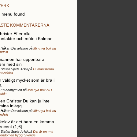
VERK
 menu found
ASTE KOMMENTARERNA
rister Efter alla
ontakter och möte i Kalmar
r Håkan Danielsson på
Min nya bok nu
andeln
mannen har uppenbara
em med sin
 Stefan Spets Arleij på
Humanisterna
rasistiska
r väldigt mycket som är bra i
n.
r En anonym en på
Min nya bok nu i
deln
gen Christer Du kan ju inte
 mina inlägg
r Håkan Danielsson på
Min nya bok nu
andeln
elov är det bara en komma
rocent (1,6)
 Stefan Spets Arleij på
Det är en myt
stendomen byggt Sverige