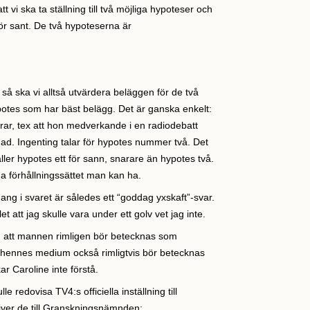
t vi ska ta ställning till två möjliga hypoteser och
 för sant. De två hypoteserna är
 så ska vi alltså utvärdera beläggen för de två
potes som har bäst belägg. Det är ganska enkelt:
erar, tex att hon medverkande i en radiodebatt
. Ingenting talar för hypotes nummer två. Det
håller hypotes ett för sann, snarare än hypotes två.
a förhållningssättet man kan ha.
g i svaret är således ett “goddag yxskaft”-svar.
 att jag skulle vara under ett golv vet jag inte.
m att mannen rimligen bör betecknas som
tt hennes medium också rimligtvis bör betecknas
 Caroline inte förstå.
le redovisa TV4:s officiella inställning till
ver de till Granskningsnämnden: