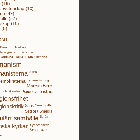
k (18)
dovetenskap (10)
ion (49)
lle (57)
skap (10)
 (5)
GAR
Barnatro
Dawkins
lene grenen
Fredspriset
Hägglund
Helle Klein
Hitchens
manism
anisterna
Julen
demokraterna
Kyrkans tidning
Marcus Birro
sm
Omskärelse
Pseudovetenskap
gionsfrihet
gionskritik
Sans
Sara Lindh
Seglora Smedja
ulärt samhälle
Språk
nska kyrkan
Sydsvenskan
Vetenskap
ud