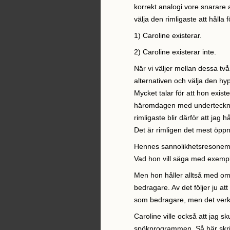
korrekt analogi vore snarare at
välja den rimligaste att hålla
1) Caroline existerar.
2) Caroline existerar inte.
När vi väljer mellan dessa två
alternativen och välja den hy
Mycket talar för att hon exist
häromdagen med undertecknad
rimligaste blir därför att jag 
Det är rimligen det mest öppn
Hennes sannolikhetsresoneman
Vad hon vill säga med exemplet
Men hon håller alltså med o
bedragare. Av det följer ju a
som bedragare, men det verkar
Caroline ville också att jag skul
spökprogrammen. Så här skri