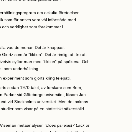
derhållningsprogram om ockulta företeelser
ik som får anses vara väl införstådd med
on och verklighet som förekommer i
 alla vad de menar. Det är knappast
ertz som är “fiktion”. Det är rimligt att tro att
Givetvis syftar man med “fiktion” på spökena. Och
et som underhållning.
m experiment som gjorts kring telepati.
orts sedan 1970-talet, av forskare som Bem,
n Parker vid Göteborgs universitet, liksom Jan
und vid Stockholms universitet. Men det saknas
tudier som visar på en statistiskt säkerställd
 Wiseman metaanalysen "
Does psi exist? Lack of