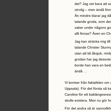
det? Jag vet bara att sa
otrolig – men ändå finn
Än mindre klarar jag då
talande groda, som des
saker under någons golv
allt finnas? Även en C
Jag kan sträcka mig til
talande Christer Sturm
utan att bli åksjuk, rim
grodan har jag dessvärr
borde han vara en bed
ändå …
Vi bortser från faktafelen om a
Uppsala). För det första så k
Caroline för ett baklängesre
skulle existera. Men nu gör h
För det andra så är sannolikhe