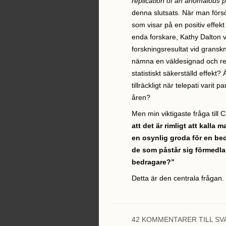
replication of an anomalous p
denna slutsats. När man för
som visar på en positiv effekt
enda forskare, Kathy Dalton vi
forskningsresultat vid gransk
nämna en väldesignad och rep
statistiskt säkerställd effekt? 
tillräckligt när telepati vari
åren?
Men min viktigaste fråga till C
att det är rimligt att kall
en osynlig groda för en bedra
de som påstår sig förmedl
bedragare?”
Detta är den centrala frågan.
42 KOMMENTARER TILL SV