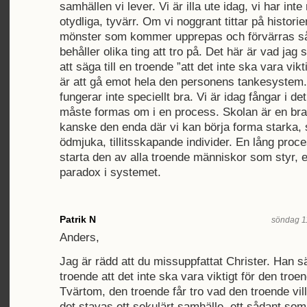
samhällen vi lever. Vi är illa ute idag, vi har inte
otydliga, tyvärr. Om vi noggrant tittar på historie
mönster som kommer upprepas och förvärras så
behåller olika ting att tro på. Det här är vad jag s
att säga till en troende ”att det inte ska vara vikt
är att gå emot hela den personens tankesystem
fungerar inte speciellt bra. Vi är idag fångar i det
måste formas om i en process. Skolan är en bra 
kanske den enda där vi kan börja forma starka, 
ödmjuka, tillitsskapande individer. En lång pro
starta den av alla troende människor som styr, 
paradox i systemet.
Patrik N
söndag 1
Anders,
Jag är rädd att du missuppfattat Christer. Han säg
troende att det inte ska vara viktigt för den troe
Tvärtom, den troende får tro vad den troende vil
det stavas ett sekulärt samhälle, ett sådant so