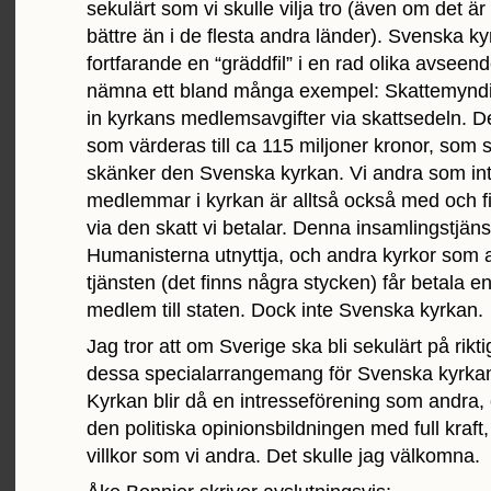
sekulärt som vi skulle vilja tro (även om det ä
bättre än i de flesta andra länder). Svenska k
fortfarande en “gräddfil” i en rad olika avseend
nämna ett bland många exempel: Skattemynd
in kyrkans medlemsavgifter via skattsedeln. De
som värderas till ca 115 miljoner kronor, som s
skänker den Svenska kyrkan. Vi andra som int
medlemmar i kyrkan är alltså också med och fi
via den skatt vi betalar. Denna insamlingstjänst
Humanisterna utnyttja, och andra kyrkor som
tjänsten (det finns några stycken) får betala en 
medlem till staten. Dock inte Svenska kyrkan.
Jag tror att om Sverige ska bli sekulärt på rikti
dessa specialarrangemang för Svenska kyrka
Kyrkan blir då en intresseförening som andra, 
den politiska opinionsbildningen med full kraf
villkor som vi andra. Det skulle jag välkomna.