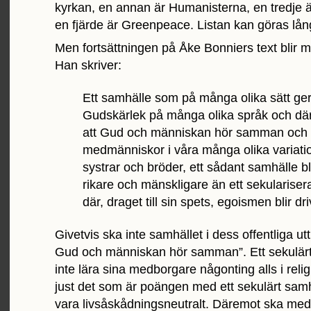
kyrkan, en annan är Humanisterna, en tredje 
en fjärde är Greenpeace. Listan kan göras lån
Men fortsättningen på Åke Bonniers text blir 
Han skriver:
Ett samhälle som på många olika sätt ger 
Gudskärlek på många olika språk och där 
att Gud och människan hör samman och 
medmänniskor i våra många olika variati
systrar och bröder, ett sådant samhälle bli
rikare och mänskligare än ett sekulariser
där, draget till sin spets, egoismen blir dri
Givetvis ska inte samhället i dess offentliga utt
Gud och människan hör samman”. Ett sekulärt
inte lära sina medborgare någonting alls i relig
just det som är poängen med ett sekulärt samh
vara livsåskådningsneutralt. Däremot ska medb