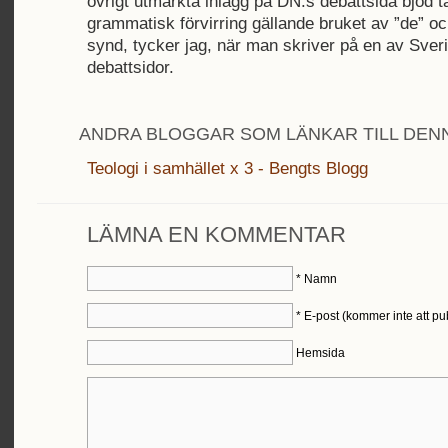
övrigt utmärkta inlägg på DN:s debattsida bjöd t
grammatisk förvirring gällande bruket av ”de” oc
synd, tycker jag, när man skriver på en av Sver
debattsidor.
ANDRA BLOGGAR SOM LÄNKAR TILL DENN
Teologi i samhället x 3 - Bengts Blogg
LÄMNA EN KOMMENTAR
*
Namn
*
E-post (kommer inte att pu
Hemsida