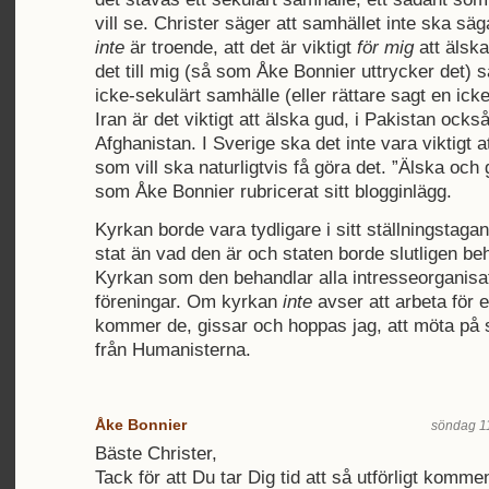
vill se. Christer säger att samhället inte ska säga
inte
är troende, att det är viktigt
för mig
att älsk
det till mig (så som Åke Bonnier uttrycker det) 
icke-sekulärt samhälle (eller rättare sagt en icke
Iran är det viktigt att älska gud, i Pakistan också
Afghanistan. I Sverige ska det inte vara viktigt 
som vill ska naturligtvis få göra det. ”Älska och g
som Åke Bonnier rubricerat sitt blogginlägg.
Kyrkan borde vara tydligare i sitt ställningstaga
stat än vad den är och staten borde slutligen b
Kyrkan som den behandlar alla intresseorganisa
föreningar. Om kyrkan
inte
avser att arbeta för e
kommer de, gissar och hoppas jag, att möta på 
från Humanisterna.
Åke Bonnier
söndag 11
Bäste Christer,
Tack för att Du tar Dig tid att så utförligt komme