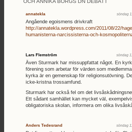
OCH ANNIKA BORGS DN DEBATT
annatekla
söndag 1
Angående egoismens drivkraft
http://annatekla.wordpress.com/2011/08/22/hag
humanisterna-narcissisterna-och-kosmopolitern
Lars Flemström
söndag 11
Även Sturmark har missuppfattat något. En kyrka
förening som arbetar för värden som medlemmar
kyrka är en gemenskap för religionsutövning. De
icke-kristna trossamfund.
Sturmark har också fel om det livsåskådningsne
Ett sådant samhället kan mycket väl, exempelv
obligatoriska skolan, informera om olika livsåsk
Anders Tedesrand
söndag 11