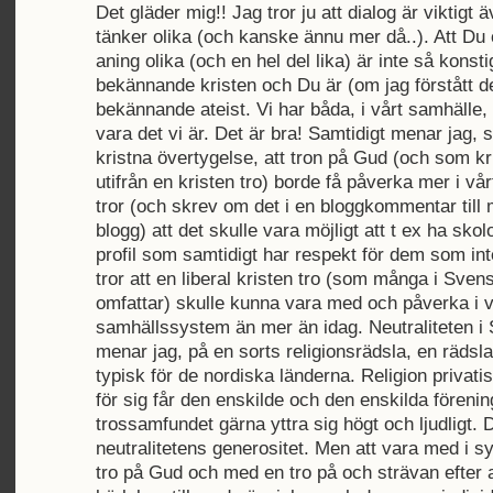
Det gläder mig!! Jag tror ju att dialog är viktigt
tänker olika (och kanske ännu mer då..). Att Du 
aning olika (och en hel del lika) är inte så konsti
bekännande kristen och Du är (om jag förstått de
bekännande ateist. Vi har båda, i vårt samhälle, 
vara det vi är. Det är bra! Samtidigt menar jag, s
kristna övertygelse, att tron på Gud (och som kri
utifrån en kristen tro) borde få påverka mer i vå
tror (och skrev om det i en bloggkommentar till
blogg) att det skulle vara möjligt att t ex ha sko
profil som samtidigt har respekt för dem som inte
tror att en liberal kristen tro (som många i Sve
omfattar) skulle kunna vara med och påverka i v
samhällssystem än mer än idag. Neutraliteten i 
menar jag, på en sorts religionsrädsla, en rädsl
typisk för de nordiska länderna. Religion privati
för sig får den enskilde och den enskilda förenin
trossamfundet gärna yttra sig högt och ljudligt. D
neutralitetens generositet. Men att vara med i 
tro på Gud och med en tro på och strävan efter a