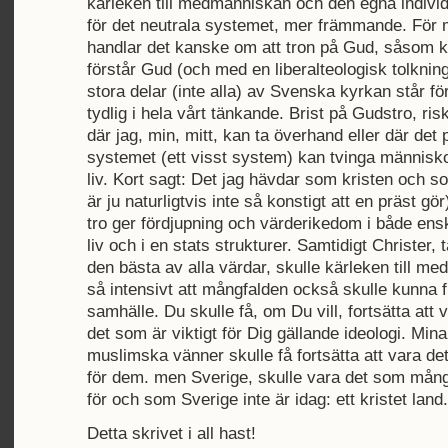
kärleken till medmänniskan och den egna indivi
för det neutrala systemet, mer främmande. För 
handlar det kanske om att tron på Gud, såsom 
förstår Gud (och med en liberalteologisk tolkni
stora delar (inte alla) av Svenska kyrkan står fö
tydlig i hela vårt tänkande. Brist på Gudstro, ri
där jag, min, mitt, kan ta överhand eller där det p
systemet (ett visst system) kan tvinga människor 
liv. Kort sagt: Det jag hävdar som kristen och s
är ju naturligtvis inte så konstigt att en präst gör
tro ger fördjupning och värderikedom i både ens
liv och i en stats strukturer. Samtidigt Christer, t
den bästa av alla värdar, skulle kärleken till m
så intensivt att mångfalden också skulle kunna f
samhälle. Du skulle få, om Du vill, fortsätta att v
det som är viktigt för Dig gällande ideologi. Min
muslimska vänner skulle få fortsätta att vara det
för dem. men Sverige, skulle vara det som mång
för och som Sverige inte är idag: ett kristet land.
Detta skrivet i all hast!