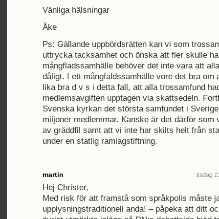
Vänliga hälsningar
Åke
Ps: Gällande uppbördsrätten kan vi som trossa
uttrycka tacksamhet och önska att fler skulle ha 
mångfladssamhälle behöver det inte vara att all
dåligt. I ett mångfaldssamhälle vore det bra om a
lika bra d v s i detta fall, att alla trossamfund had
medlemsavgiften upptagen via skattsedeln. Fort
Svenska kyrkan det största samfundet i Sverige
miljoner medlemmar. Kanske är det därför som v
av gräddfil samt att vi inte har skilts helt från sta
under en statlig ramlagstiftning.
martin
tisdag 1
Hej Christer,
Med risk för att framstå som språkpolis måste j
upplysningstraditionell anda! – påpeka att ditt o