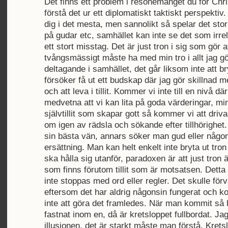
Det finns ett problem i resonemanget du för Chri
förstå det ur ett diplomatiskt taktiskt perspektiv.
dig i det mesta, men sannolikt så spelar det stor
på gudar etc, samhället kan inte se det som irre
ett stort misstag. Det är just tron i sig som gör a
tvångsmässigt måste ha med min tro i allt jag gö
deltagande i samhället, det går liksom inte att br
försöker få ut ett budskap där jag gör skillnad mel
och att leva i tillit. Kommer vi inte till en nivå dä
medvetna att vi kan lita på goda värderingar, mi
självtillit som skapar gott så kommer vi att driva
om igen av rädsla och sökande efter tillhörighet
sin bästa vän, annars söker man gud eller någo
ersättning. Man kan helt enkelt inte bryta ut tron
ska hålla sig utanför, paradoxen är att just tron 
som finns förutom tillit som är motsatsen. Detta
inte stoppas med ord eller regler. Det skulle för
eftersom det har aldrig någonsin fungerat och 
inte att göra det framledes. När man kommit så l
fastnat inom en, då är kretsloppet fullbordat. Jag
illusionen, det är starkt måste man förstå. Krets