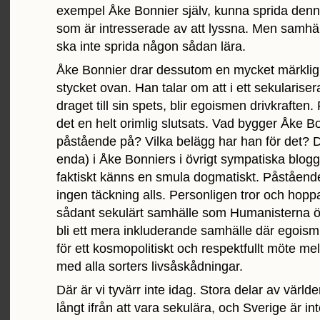
exempel Åke Bonnier själv, kunna sprida denna lä
som är intresserade av att lyssna. Men samhä
ska inte sprida någon sådan lära.
Åke Bonnier drar dessutom en mycket märklig s
stycket ovan. Han talar om att i ett sekulariser
draget till sin spets, blir egoismen drivkraften. 
det en helt orimlig slutsats. Vad bygger Åke B
påstående på? Vilka belägg har han för det? D
enda) i Åke Bonniers i övrigt sympatiska blog
faktiskt känns en smula dogmatiskt. Påståendet
ingen täckning alls. Personligen tror och hoppa
sådant sekulärt samhälle som Humanisterna ö
bli ett mera inkluderande samhälle där egoism 
för ett kosmopolitiskt och respektfullt möte m
med alla sorters livsåskådningar.
Där är vi tyvärr inte idag. Stora delar av värld
långt ifrån att vara sekulära, och Sverige är int