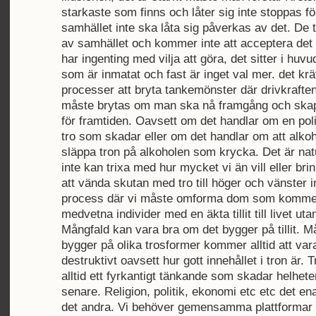
starkaste som finns och låter sig inte stoppas för
samhället inte ska låta sig påverkas av det. De 
av samhället och kommer inte att acceptera det 
har ingenting med vilja att göra, det sitter i huvu
som är inmatat och fast är inget val mer. det krä
processer att bryta tankemönster där drivkraften
måste brytas om man ska nå framgång och skapa
för framtiden. Oavsett om det handlar om en polit
tro som skadar eller om det handlar om att alko
släppa tron på alkoholen som krycka. Det är nat
inte kan trixa med hur mycket vi än vill eller bri
att vända skutan med tro till höger och vänster 
process där vi måste omforma dom som kommer e
medvetna individer med en äkta tillit till livet uta
Mångfald kan vara bra om det bygger på tillit. 
bygger på olika trosformer kommer alltid att vara
destruktivt oavsett hur gott innehållet i tron är. T
alltid ett fyrkantigt tänkande som skadar helheten
senare. Religion, politik, ekonomi etc etc det ena
det andra. Vi behöver gemensamma plattformar f