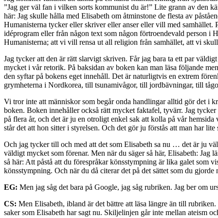
”Jag ger väl fan i vilken sorts kommunist du är!” Lite grann av den kä
här: Jag skulle hålla med Elisabeth om åtminstone de flesta av påstå
Humanisterna tycker eller skriver eller anser eller vill med samhället. 
idéprogram eller från någon text som någon förtroendevald person i H
Humanisterna; att vi vill rensa ut all religion från samhället, att vi
Jag tycker att den är rätt slarvigt skriven. Får jag bara ta ett par väld
mycket i vår retorik. På baksidan av boken kan man läsa följande menin
den syftar på bokens eget innehåll. Det är naturligtvis en extrem förenklin
grymheterna i Nordkorea, till tsunamivågor, till jordbävningar, till tågo
Vi tror inte att människor som begår onda handlingar alltid gör det i kr
boken. Boken innehåller också rätt mycket faktafel, tyvärr. Jag tycker at
på flera år, och det är ju en otroligt enkel sak att kolla på vår hemsid
står det att hon sitter i styrelsen. Och det gör ju förstås att man har li
Och jag tycker till och med att det som Elisabeth sa nu … det är ju väl
väldigt mycket som förenar. Men när du säger så här, Elisabeth: Jag läst
så här: Att påstå att du förespråkar könsstympning är lika galet som vi
könsstympning. Och när du då citerar det på det sättet som du gjorde nu
EG:
Men jag såg det bara på Google, jag såg rubriken. Jag ber om urs
CS:
Men Elisabeth, ibland är det bättre att läsa längre än till rubrike
saker som Elisabeth har sagt nu. Skiljelinjen går inte mellan ateism oc