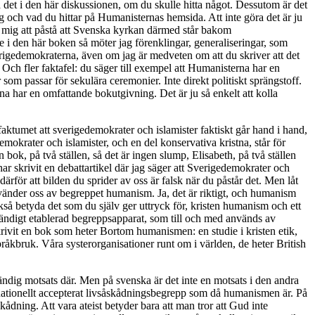
a det i den här diskussionen, om du skulle hitta något. Dessutom är det
ogg och vad du hittar på Humanisternas hemsida. Att inte göra det är ju
v mig att påstå att Svenska kyrkan därmed står bakom
e i den här boken så möter jag förenklingar, generaliseringar, som
verigedemokraterna, även om jag är medveten om att du skriver att det
ch fler faktafel: du säger till exempel att Humanisterna har en
om passar för sekulära ceremonier. Inte direkt politiskt sprängstoff.
rna har en omfattande bokutgivning. Det är ju så enkelt att kolla
 faktumet att sverigedemokrater och islamister faktiskt går hand i hand,
mokrater och islamister, och en del konservativa kristna, står för
ok, på två ställen, så det är ingen slump, Elisabeth, på två ställen
ar skrivit en debattartikel där jag säger att Sverigedemokrater och
ärför att bilden du sprider av oss är falsk när du påstår det. Men låt
i använder oss av begreppet humanism. Ja, det är riktigt, och humanism
kså betyda det som du själv ger uttryck för, kristen humanism och ett
ändigt etablerad begreppsapparat, som till och med används av
krivit en bok som heter Bortom humanismen: en studie i kristen etik,
pråkbruk. Våra systerorganisationer runt om i världen, de heter British
ständig motsats där. Men på svenska är det inte en motsats i den andra
nternationellt accepterat livsåskådningsbegrepp som då humanismen är. På
kådning. Att vara ateist betyder bara att man tror att Gud inte