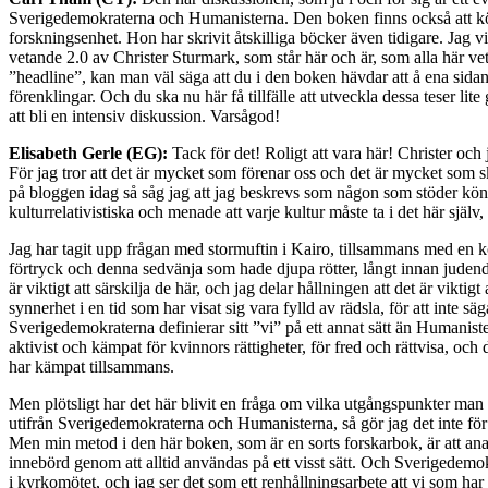
Sverigedemokraterna och Humanisterna. Den boken finns också att köpa
forskningsenhet. Hon har skrivit åtskilliga böcker även tidigare. Jag 
vetande 2.0 av Christer Sturmark, som står här och är, som alla här v
”headline”, kan man väl säga att du i den boken hävdar att å ena sidan
förenklingar. Och du ska nu här få tillfälle att utveckla dessa teser li
att bli en intensiv diskussion. Varsågod!
Elisabeth Gerle (EG):
Tack för det! Roligt att vara här! Christer och 
För jag tror att det är mycket som förenar oss och det är mycket som sk
på bloggen idag så såg jag att jag beskrevs som någon som stöder köns
kulturrelativistiska och menade att varje kultur måste ta i det här själv
Jag har tagit upp frågan med stormuftin i Kairo, tillsammans med en ko
förtryck och denna sedvänja som hade djupa rötter, långt innan judendom
är viktigt att särskilja de här, och jag delar hållningen att det är vikt
synnerhet i en tid som har visat sig vara fylld av rädsla, för att inte s
Sverigedemokraterna definierar sitt ”vi” på ett annat sätt än Human
aktivist och kämpat för kvinnors rättigheter, för fred och rättvisa, och 
har kämpat tillsammans.
Men plötsligt har det här blivit en fråga om vilka utgångspunkter man ha
utifrån Sverigedemokraterna och Humanisterna, så gör jag det inte för 
Men min metod i den här boken, som är en sorts forskarbok, är att a
innebörd genom att alltid användas på ett visst sätt. Och Sverigedemok
i kyrkomötet, och jag ser det som ett renhållningsarbete att vi som ha