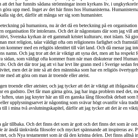
och att det har funnits sådana strömningar inom kyrkans liv, i ungkyrkor
 göra upp med. Inget av det här finns hos Humanisterna. Humanisterna 
e kalla sig det, därför att många ser sig som humanister.
 beteckning på humaniora, nu är det då en beteckning på en organisation 
r en organisation för intolerans. Och det är någonstans där som jag vill 
sitivt, Svenska kyrkan är ett gammalt kristet kulturarv, mot islam. Så 
n mot religion, talar väldigt ofta om religionens farlighet och framställe
om kommer med en religiös identitet till vårt land. Och då menar jag inte
nens namn. Och jag tror att det är viktigt att syna det, men att ha respek
dra sidan, som väldigt ofta kommer fram när man diskuterar med Humanist
v. Och det där tror jag att vi har levt lite grann med i Sverige sedan fem
ivitet, men det är inte så att den människa som har en religiös övertyge
inte med att göra om man är troende eller ateist.
n troende eller ateister, och jag tycker att det är viktigt att ifrågasätta
rnekar en gudstro. Det får man gärna göra, jag har inga problem med det, m
luften, utan jag knyter här an till en ganska lång filosofisk debatt som
in eller upplysningsarvet är någonting som svävar högt ovanför våra trad
ill i mina två avslutningskapitel, därför att jag tycker att det är en vikti
 går tillbaka. Och det finns det som är gott och det finns det som är ont. 
 de är ändå tänkvärda filosofer och mycket spännande att inspireras av.
et, och Nya testamentet som är då den kristna delen. Det finns alltså i