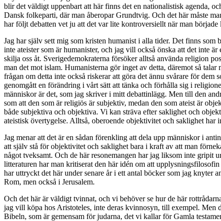
blir det väldigt uppenbart att här finns det en nationalistisk agenda, 
Dansk folkeparti, där man åberopar Grundtvig. Och det här måste man
har följt debatten vet ju att det var lite kontroversiellt när man börjad
Jag har själv sett mig som kristen humanist i alla tider. Det finns som
inte ateister som är humanister, och jag vill också önska att det inte ä
skilja oss åt. Sverigedemokraterna försöker alltså använda religion po
man det mot islam. Humanisterna gör inget av detta, däremot så talar ma
frågan om detta inte också riskerar att göra det ännu svårare för dem s
genomgått en förändring i vårt sätt att tänka och förhålla sig i religio
människor är det, som jag skriver i mitt debattinlägg. Men till den an
som att den som är religiös är subjektiv, medan den som ateist är objekti
både subjektiva och objektiva. Vi kan sträva efter saklighet och objekt
ateistisk övertygelse. Alltså, oberoende objektivitet och saklighet har 
Jag menar att det är en sådan förenkling att dela upp människor i antinge
att själv stå för objektivitet och saklighet bara i kraft av att man fö
något tveksamt. Och de här resonemangen har jag liksom inte gripit ur 
litteraturen har man kritiserat den här idén om att upplysningsfilosof
har uttryckt det här under senare år i ett antal böcker som jag knyter an t
Rom, men också i Jerusalem.
Och det här är väldigt tvinnat, och vi behöver se hur de här rottrådarna
jag vill köpa hos Aristoteles, inte deras kvinnosyn, till exempel. Men
Bibeln, som är gemensam för judarna, det vi kallar för Gamla testament