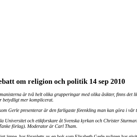
batt om religion och politik 14 sep 2010
anisterna är två helt olika grupperingar med olika åsikter, finns det li
är betydligt mer komplicerat.
som Gerle presenterar är den farligaste förenkling man kan göra i vår ti
a Universitet och etikforskare åt Svenska kyrkan och Christer Sturmark
 Tanke förlag). Moderator är Carl Tham.
igt ämne, har föranletts av en bok som Elisabeth Gerle nyligen har givit