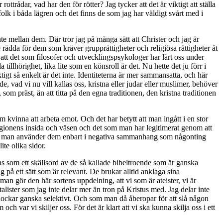
trådar, vad har den för rötter? Jag tycker att det är viktigt att ställa
 folk i båda lägren och det finns de som jag har väldigt svårt med i
te mellan dem. Där tror jag på många sätt att Christer och jag är
te rädda för dem som kräver grupprättigheter och religiösa rättigheter åt
 att det som filosofer och utvecklingspsykologer har lärt oss under
tillhörighet, lika lite som en könsroll är det. Nu hette det ju förr i
gt så enkelt är det inte. Identiteterna är mer sammansatta, och här
e, vad vi nu vill kallas oss, kristna eller judar eller muslimer, behöver
 som präst, än att titta på den egna traditionen, den kristna traditionen
om kvinna att arbeta emot. Och det har betytt att man ingått i en stor
ligionens insida och väsen och det som man har legitimerat genom att
, om man använder dem enbart i negativa sammanhang som någonting
ite olika sidor.
das som ett skällsord av de så kallade bibeltroende som är ganska
g på ett sätt som är relevant. De brukar alltid anklaga sina
 man gör den här sortens uppdelning, att vi som är ateister, vi är
alister som jag inte delar mer än tron på Kristus med. Jag delar inte
 plockar ganska selektivt. Och som man då åberopar för att slå någon
h var vi skiljer oss. För det är klart att vi ska kunna skilja oss i ett