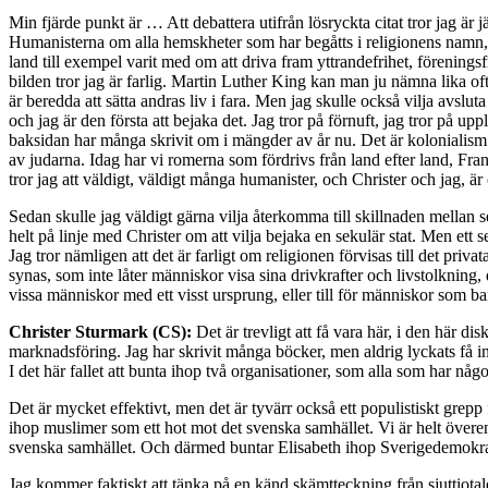
Min fjärde punkt är … Att debattera utifrån lösryckta citat tror jag är jä
Humanisterna om alla hemskheter som har begåtts i religionens namn, 
land till exempel varit med om att driva fram yttrandefrihet, föreningsf
bilden tror jag är farlig. Martin Luther King kan man ju nämna lika 
är beredda att sätta andras liv i fara. Men jag skulle också vilja avs
och jag är den första att bejaka det. Jag tror på förnuft, jag tror på
baksidan har många skrivit om i mängder av år nu. Det är kolonialism att
av judarna. Idag har vi romerna som fördrivs från land efter land, Fra
tror jag att väldigt, väldigt många humanister, och Christer och jag, 
Sedan skulle jag väldigt gärna vilja återkomma till skillnaden mellan s
helt på linje med Christer om att vilja bejaka en sekulär stat. Men ett 
Jag tror nämligen att det är farligt om religionen förvisas till det priva
synas, som inte låter människor visa sina drivkrafter och livstolkning, d
vissa människor med ett visst ursprung, eller till för människor som bara
Christer Sturmark (CS):
Det är trevligt att få vara här, i den här di
marknadsföring. Jag har skrivit många böcker, men aldrig lyckats få in
I det här fallet att bunta ihop två organisationer, som alla som har n
Det är mycket effektivt, men det är tyvärr också ett populistiskt grepp
ihop muslimer som ett hot mot det svenska samhället. Vi är helt övere
svenska samhället. Och därmed buntar Elisabeth ihop Sverigedemokrate
Jag kommer faktiskt att tänka på en känd skämtteckning från sjuttiotal