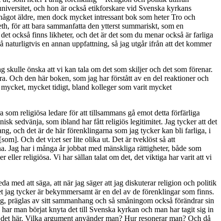
niversitet, och hon är också etikforskare vid Svenska kyrkans
en något äldre, men dock mycket intressant bok som heter Tro och
eth, för att bara sammanfatta den ytterst summariskt, som en
det också finns likheter, och det är det som du menar också är farliga
då naturligtvis en annan uppfattning, så jag utgår ifrån att det kommer
Jag skulle önska att vi kan tala om det som skiljer och det som förenar.
öra. Och den här boken, som jag har förstått av en del reaktioner och
h mycket, mycket tidigt, bland kolleger som varit mycket
som religiösa ledare för att tillsammans gå emot detta förfärliga
k sedvänja, som ibland har fått religiös legitimitet. Jag tycker att det
hang, och det är de här förenklingarna som jag tycker kan bli farliga, i
om]. Och det vi:et ser lite olika ut. Det är tveklöst så att
. Jag har i många år jobbat med mänskliga rättigheter, både som
ller religiösa. Vi har sällan talat om det, det viktiga har varit att vi
a med att säga, att när jag säger att jag diskuterar religion och politik
Det jag tycker är bekymmersamt är en del av de förenklingar som finns.
ng, präglas av sitt sammanhang och så småningom också förändrar sin
 har man börjat knyta det till Svenska kyrkan och man har tagit sig in
ar på det här. Vilka argument använder man? Hur resonerar man? Och då