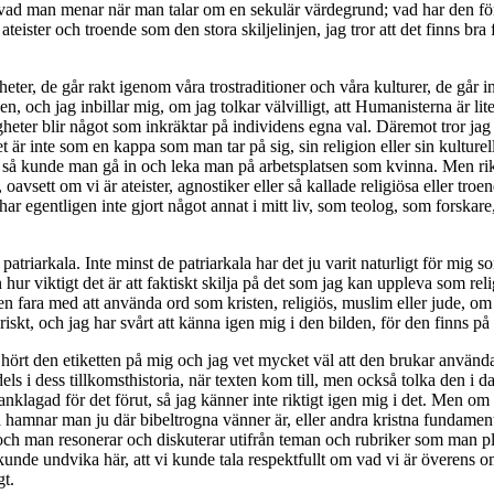
vad man menar när man talar om en sekulär värdegrund; vad har den för rot
ateister och troende som den stora skiljelinjen, jag tror att det finns bra
er, de går rakt igenom våra trostraditioner och våra kulturer, de går in
en, och jag inbillar mig, om jag tolkar välvilligt, att Humanisterna är li
gheter blir något som inkräktar på individens egna val. Däremot tror jag
är inte som en kappa som man tar på sig, sin religion eller sin kulturella 
 så kunde man gå in och leka man på arbetsplatsen som kvinna. Men rikti
sett om vi är ateister, agnostiker eller så kallade religiösa eller troend
 har egentligen inte gjort något annat i mitt liv, som teolog, som forskare,
atriarkala. Inte minst de patriarkala har det ju varit naturligt för mig s
r viktigt det är att faktiskt skilja på det som jag kan uppleva som re
s en fara med att använda ord som kristen, religiös, muslim eller jude
kt, och jag har svårt att känna igen mig i den bilden, för den finns på l
ig hört den etiketten på mig och jag vet mycket väl att den brukar använ
s i dess tillkomsthistoria, när texten kom till, men också tolka den i da
 anklagad för det förut, så jag känner inte riktigt igen mig i det. Men om
å hamnar man ju där bibeltrogna vänner är, eller andra kristna fundament
citat och man resonerar och diskuterar utifrån teman och rubriker som man
de undvika här, att vi kunde tala respektfullt om vad vi är överens om oc
gt.