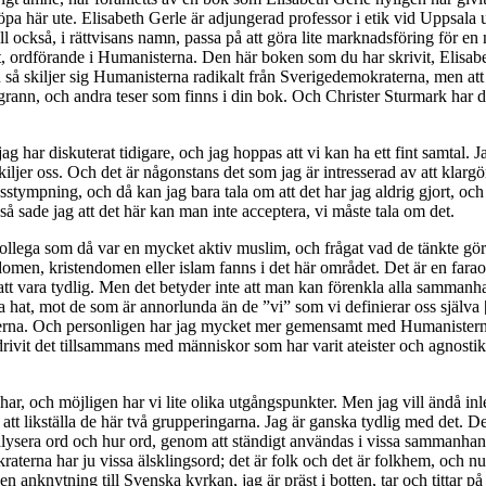
 här ute. Elisabeth Gerle är adjungerad professor i etik vid Uppsala u
vill också, i rättvisans namn, passa på att göra lite marknadsföring för 
et, ordförande i Humanisterna. Den här boken som du har skrivit, Elisab
 så skiljer sig Humanisterna radikalt från Sverigedemokraterna, men att 
te grann, och andra teser som finns i din bok. Och Christer Sturmark har 
jag har diskuterat tidigare, och jag hoppas att vi kan ha ett fint samtal. 
iljer oss. Och det är någonstans det som jag är intresserad av att klarg
stympning, och då kan jag bara tala om att det har jag aldrig gjort, oc
, så sade jag att det här kan man inte acceptera, vi måste tala om det.
llega som då var en mycket aktiv muslim, och frågat vad de tänkte göra 
en, kristendomen eller islam fanns i det här området. Det är en faraonis
igt att vara tydlig. Men det betyder inte att man kan förenkla alla samman
äga hat, mot de som är annorlunda än de ”vi” som vi definierar oss själva [s
isterna. Och personligen har jag mycket mer gemensamt med Humanisterna
drivit det tillsammans med människor som har varit ateister och agnostiker e
r, och möjligen har vi lite olika utgångspunkter. Men jag vill ändå inled
att likställa de här två grupperingarna. Jag är ganska tydlig med det. 
nalysera ord och hur ord, genom att ständigt användas i vissa sammanha
raterna har ju vissa älsklingsord; det är folk och det är folkhem, och nu
r en anknytning till Svenska kyrkan, jag är präst i botten, tar och titt