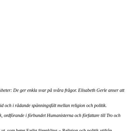
kheter: De ger enkla svar på svåra frågor. Elisabeth Gerle anser att
d och i rådande spänningsfält mellan religion och politik.
, ordförande i förbundet Humanisterna och författare till Tro och
 ut, som heter Farlig förenkling − Religion och politik utifrån