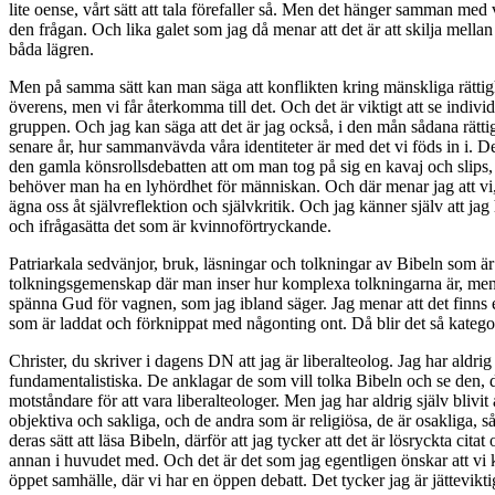
lite oense, vårt sätt att tala förefaller så. Men det hänger samman med 
den frågan. Och lika galet som jag då menar att det är att skilja mellan 
båda lägren.
Men på samma sätt kan man säga att konflikten kring mänskliga rättighet
överens, men vi får återkomma till det. Och det är viktigt att se individ
gruppen. Och jag kan säga att det är jag också, i den mån sådana rätti
senare år, hur sammanvävda våra identiteter är med det vi föds in i. Det 
den gamla könsrollsdebatten att om man tog på sig en kavaj och slips,
behöver man ha en lyhördhet för människan. Och där menar jag att vi, oav
ägna oss åt självreflektion och självkritik. Och jag känner själv att jag
och ifrågasätta det som är kvinnoförtryckande.
Patriarkala sedvänjor, bruk, läsningar och tolkningar av Bibeln som är p
tolkningsgemenskap där man inser hur komplexa tolkningarna är, men hu
spänna Gud för vagnen, som jag ibland säger. Jag menar att det finn
som är laddat och förknippat med någonting ont. Då blir det så kategoris
Christer, du skriver i dagens DN att jag är liberalteolog. Jag har aldr
fundamentalistiska. De anklagar de som vill tolka Bibeln och se den, del
motståndare för att vara liberalteologer. Men jag har aldrig själv blivit
objektiva och sakliga, och de andra som är religiösa, de är osakliga, s
deras sätt att läsa Bibeln, därför att jag tycker att det är lösryckta 
annan i huvudet med. Och det är det som jag egentligen önskar att vi kun
öppet samhälle, där vi har en öppen debatt. Det tycker jag är jättevikti