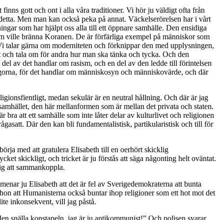
finns gott och ont i alla våra traditioner. Vi hör ju väldigt ofta från
 detta. Men man kan också peka på annat. Väckelserörelsen har i vårt
ningar som har hjälpt oss alla till ett öppnare samhälle. Den ensidiga
som ville bränna Koranen. De är förfärliga exempel på människor som
s. Vi talar gärna om moderniteten och förknippar den med upplysningen,
 ut och tala om för andra hur man ska tänka och tycka. Och den
 del av det handlar om rasism, och en del av den ledde till förintelsen
 frågorna, för det handlar om människosyn och människovärde, och där
igionsfientligt, medan sekulär är en neutral hållning. Och där är jag
 i samhället, den här mellanformen som är mellan det privata och staten.
är bra att ett samhälle som inte låter delar av kulturlivet och religionen
ågasatt. Där den kan bli fundamentalistisk, partikularistisk och till för
börja med att gratulera Elisabeth till en oerhört skicklig
t skickligt, och tricket är ju förstås att säga någonting helt oväntat.
 sig att sammankoppla.
 menar ju Elisabeth att det är fel av Sverigedemokraterna att bunta
 hon att Humanisterna också buntar ihop religioner som ett hot mot det
e inkonsekvent, vill jag påstå.
Men snälla konstapeln, jag är ju antikommunist!” Och polisen svarar,