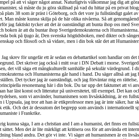
mpel på att vi säger något annat. Naturligtvis välkomnar jag dig att gör
 humanister, så måste du ju göra skillnad på vad du hittar på en privat bl
 plats 38 som är präst i Göteborg, och det vore ju fullständigt galet a
 det. Man måste kunna skilja på de här olika nivåerna. Så att genomgåend
rför jag faktiskt tycker att det är oanständigt att bunta ihop oss med S
och boken är att du buntar ihop Sverigedemokraterna och Humanisterna. O
enda bok på tjugo år, Den svenska högtidsboken, med dikter och sånger s
etenskap och filosofi och så vidare, men i din bok står det att Humaniste
d. Jag skrev för ungefär ett år sedan en debattartikel som handlar om det
degrund. Det skriver jag också i mitt svar i DN Debatt i morse. Sverigede
 det vill säga ett mångkulturellt samhälle på sekulär värdegrund. I din b
demokraterna och Humanisterna går hand i hand. Du säger alltså att jag h
ällen. Det tycker jag är oanständigt, och jag förväntar mig en rättelse, d
n del principiella resonemang här i din bok. Du tar upp det faktumet att v
 har läst konst och litteratur på universitetet, till exempel. Det kan oc
tydelsen, som vi använder, humanismen som livsåskådning, är en fullst
 Uppsala, jag tror att han är etikprofessor men jag är inte säker, har s
isk etik. Och det är dessutom det begrepp som används i internationellt s
maniste i Frankrike.
ldrig kunna säga, I am a christian and I am a humanist, det finns en full
 sättet. Men det är lite märkligt att kritisera oss för att använda ett i
ådning bland andra. Det gör vi inte. Vi säger att humanismen är en livsås