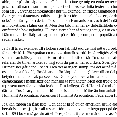
aldrig har påstått något annat. Och du kan inte ge mig ett enda textexe
ju så här att när du surfar runt på nätet och försöker hitta texter från
som att … Sverigedemokraterna har till exempel en riksdagskandidat på
Sverigedemokraternas politiska linje, bara för att en präst hos er gör
också blir farliga om de tas för sanna, om Humanisterna, och det är dä
är mycket som skiljer oss åt. Men den bild man får av debattartikeln 
omfattande bokutgivning. Humanisterna har så vitt jag vet givit ut en 
Däremot är det riktigt att jag jobbar på ett förlag som ger ut populärv
sådana saker.
Jag vill ta ett exempel till i boken som faktiskt gjorde mig rätt upprör
för att de båda förespråkar ett monokulturellt samhälle på religiös vär
samma samhällssyn medan Humanisterna faktiskt står för raka motsatsen,
refererar du till en artikel av mig som du påstår har rubriken: Sverige
Humanister går hand i hand. Och det är ingen slump, för det är på två st
oss inte leta faktafel, för då tar det för lång tid, utan gå över till e
betyder mer än en sak på svenska. Det betyder också humaniora, att man
engagemang i människor och mänskliga rättigheter. Men den tredje be
representanter för svenska kyrkan. Din kollega, Carl-Henrik Grenholm i
där han förstås argumenterar för att kristen etik är bättre än humanist
Humanist Association, American Humanist Association, Fédération Hu
Jag kan rabbla en lång lista. Och det är ju så att en amerikan skulle a
betydelsen, och jag har all respekt för att du använder begreppet på det
sidan 89 i boken säger du att vi förespråkar att ateismen är en livsåsk