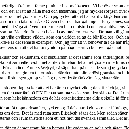
ttefarligt. Och min femte punkt är historielösheten. Vi behöver se att det 
och det är lätt att hålla med och instämma, jag är mycket sorgsen över
rihet och religionsfrihet. Och jag tycker att det har varit viktiga landvin
ofta som man talar om Åke Green eller den här galningen Terry Jones, 
luta med att säga att även moderniteten har en historia och en ambivalen
 upplysning. Men det finns en baksida av modernitetsarvet där man vill gå
 vilja civilisera vilden, göra om världen så att de blir lika oss. Och en
nkrike är det senaste exemplet. Och jag tror att vi behöver ta i de här
är överens om att det här är symtom på något som vi behöver gå emot.
ekulär och sekularism, där sekularism är det samma som antireligiöst, rel
sekulärt samhälle, vad innebär det? Innebär det att religionen inte finns
ta. För att citera Anders Wejryd, så säger han på ett ställe som jag tycker 
river ut religionen till områden där den inte blir seriöst granskad och ifr
 vill sin egen grupp väl. Jag tycker det är tänkvärt. Jag slutar där.
skussionen. Jag tycker att det här är en mycket viktig debatt. Och jag vill 
 en debattartikel på DN Debatt samma vecka som den släpps. Det är mycke
ågon som helst kännedom om de här organisationerna aldrig skulle få för
 för att få uppmärksamhet, tycker jag. I debattartikeln som var i lördags,
ns om detta. Det är med rätta som Elisabeth säger det. Men sedan säger
rna och Humanisterna som ett hot mot det svenska samhället. Det är lit
et, där en demonstrant får en batong i huvudet av en polis och säger, ”