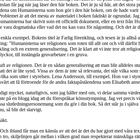
nslan får jag när jag läser den här boken. Det är ju så här, att det sto
endena om Humanisterna som hon gör i den här boken, om de hade varit s
Problemet är att det mesta av materialet i boken faktiskt är ogrundat. Jag 
umanisterna har skrivit som ett officiellt dokument, eller en text från
 skulle vara dogmatiska eller vad det nu kan vara för någonting. Och det 
igt enkla exempel. Bokens titel är Farlig förenkling, och tesen är ju allts
g: ”Humanisterna ser religionen som roten till allt ont och vill därför 
g och en extrem generalisering. Det är klart att vi inte tror att religionen 
lyckor, till instängda gruvarbetare i en gruva.
aft av religionen. Det är en sådan generalisering att man blir alldeles s
t det är lite synd. Vissa av dem är inte så relevanta, det står vilka som si
a vilka som sitter i styrelsen. Lena Andersson, till exempel. Hon var i st
te svårt att få förtroende för de andra faktapåståendena som Elisabeth anser
digt mycket, naturligtvis, som jag håller med om, vi delar samma värderi
e på en blogg idag att du förespråkar könsstympning. Jag vet precis vilken
ssa slutledningsresonemang som du gör i din bok. Så det står ju i själva 
, så blir det slarvigt.
äkt.
n. Och ibland får man en känsla av att det är det du har gjort med våra te
h tro, skiljelinjen går mellan i vilken grad man respekterar mänskliga rä