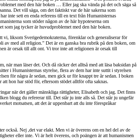
ra problemet med den här boken … Eller jag ska vända på det och säga så
anna. Det vill säga, om det faktiskt var de här sakerna som
har inte sett en enda referens till en text från Humanisternas
 Humanisterna som stöder någon av de här hypoteserna om
är det som jag tycker är huvudproblemet med den här boken.
å att vi, liksom Sverigedemokraterna, förenklar och generaliserar för
bli av med all religion.” Det är en ganska bra rubrik på den boken, om
är orsak till allt ont. Vi tror inte att religionen är orsak till
tum, när man läser det. Och då räcker det alltså med att läsa baksidan på
tter i Humanisternas styrelse, flera av dem har inte suttit i styrelsen
yrelsen för några år sedan, men gick ur för knappt tre år sedan. I boken
 att hon har stöd för, eftersom stödet alltför ofta saknas.
ngar när det gäller mänskliga rättigheter, Elisabeth och jag. Det finns
 blogg du refererar till. Det står ju inte alls så. Det står ju ungefär
verket motsatsen, att det är uppenbart att du inte förespråkar
xter också. Nej ,det var elakt. Men vi är överens om en hel del av de
ttigheter eller inte. Vi är helt överens, och poängen är att humanismen