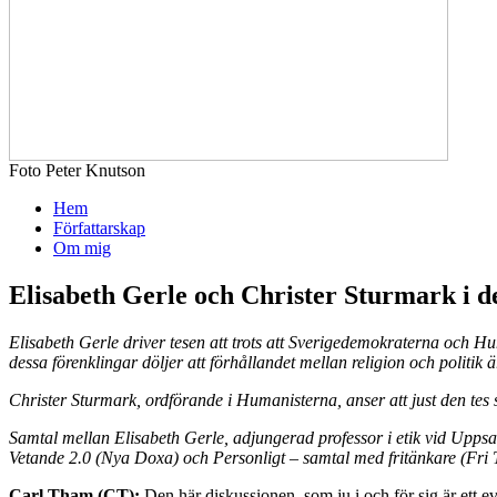
Foto Peter Knutson
Hem
Författarskap
Om mig
Elisabeth Gerle och Christer Sturmark i de
Elisabeth Gerle driver tesen att trots att Sverigedemokraterna och Hum
dessa förenklingar döljer att förhållandet mellan religion och politik 
Christer Sturmark, ordförande i Humanisterna, anser att just den tes 
Samtal mellan Elisabeth Gerle, adjungerad professor i etik vid Uppsal
Vetande 2.0 (Nya Doxa) och Personligt – samtal med fritänkare (Fri
Carl Tham (CT):
Den här diskussionen, som ju i och för sig är ett ev