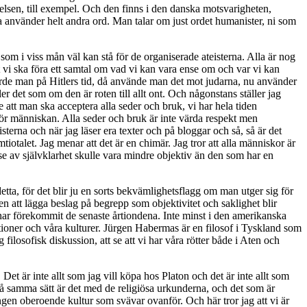
örelsen, till exempel. Och den finns i den danska motsvarigheten,
använder helt andra ord. Man talar om just ordet humanister, ni som
som i viss mån väl kan stå för de organiserade ateisterna. Alla är nog
att vi ska föra ett samtal om vad vi kan vara ense om och var vi kan
gjorde man på Hitlers tid, då använde man det mot judarna, nu använder
r det som om den är roten till allt ont. Och någonstans ställer jag
 att man ska acceptera alla seder och bruk, vi har hela tiden
t för människan. Alla seder och bruk är inte värda respekt men
erna och när jag läser era texter och på bloggar och så, så är det
tiotalet. Jag menar att det är en chimär. Jag tror att alla människor är
lse av självklarhet skulle vara mindre objektiv än den som har en
 detta, för det blir ju en sorts bekvämlighetsflagg om man utger sig för
en att lägga beslag på begrepp som objektivitet och saklighet blir
 har förekommit de senaste årtiondena. Inte minst i den amerikanska
itioner och våra kulturer. Jürgen Habermas är en filosof i Tyskland som
g filosofisk diskussion, att se att vi har våra rötter både i Aten och
Det är inte allt som jag vill köpa hos Platon och det är inte allt som
 På samma sätt är det med de religiösa urkunderna, och det som är
ngen oberoende kultur som svävar ovanför. Och här tror jag att vi är