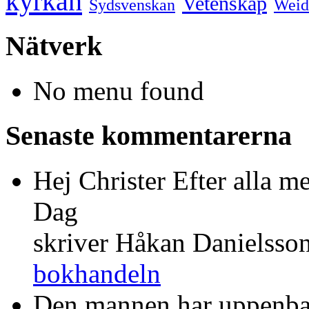
kyrkan
Vetenskap
Sydsvenskan
Weid
Nätverk
No menu found
Senaste kommentarerna
Hej Christer Efter alla m
Dag
skriver Håkan Danielsso
bokhandeln
Den mannen har uppenba