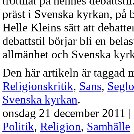
tröttnat på hennes debattsti
präst i Svenska kyrkan, på
Helle Kleins sätt att debatte
debattstil börjar bli en bel
allmänhet och Svenska kyrk
Den här artikeln är taggad
Religionskritik
,
Sans
,
Seglo
Svenska kyrkan
.
onsdag 21 december 2011 |
Politik
,
Religion
,
Samhälle