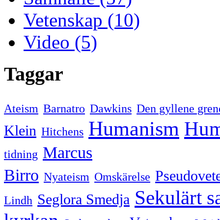
Vetenskap (10)
Video (5)
Taggar
Ateism
Barnatro
Dawkins
Den gyllene gren
Humanism
Hum
Klein
Hitchens
Marcus
tidning
Birro
Pseudovet
Nyateism
Omskärelse
Sekulärt s
Seglora Smedja
Lindh