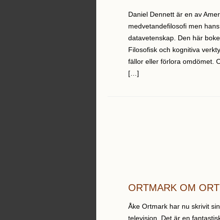
Daniel Dennett är en av Ameri
medvetandefilosofi men hans
datavetenskap. Den här boken
Filosofisk och kognitiva verkty
fällor eller förlora omdömet.
[…]
ORTMARK OM OR
Åke Ortmark har nu skrivit si
television. Det är en fantast