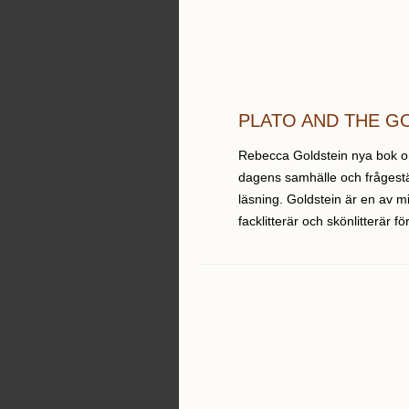
PLATO AND THE G
Rebecca Goldstein nya bok om
dagens samhälle och frågestäl
läsning. Goldstein är en av mi
facklitterär och skönlitterär fö