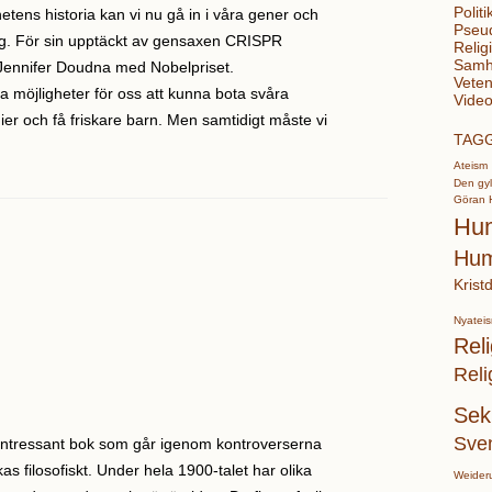
Politi
etens historia kan vi nu gå in i våra gener och
Pseu
g. För sin upptäckt av gensaxen CRISPR
Relig
Samhä
Jennifer Doudna med Nobelpriset.
Veten
 möjligheter för oss att kunna bota svåra
Video
 och få friskare barn. Men samtidigt måste vi
TAG
Ateism
Den gyl
Göran 
Hu
Hum
Krist
Nyatei
Reli
Reli
Sek
Sve
t intressant bok som går igenom kontroverserna
as filosofiskt. Under hela 1900-talet har olika
Weider