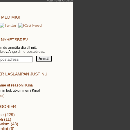
Foto Peter Knutson
 MED MIG!
 NYHETSBREV
n du anmäla dig till mitt
brev. Ange din e-postadress:
R LÄSLAMPAN JUST NU
ame of reason i Kina
min bok utkommen i Kina!
er]
EGORIER
se (229)
fi (11)
nism (43)
nligt (6)