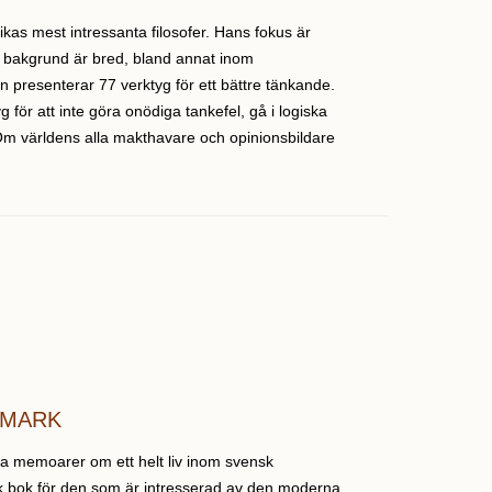
kas mest intressanta filosofer. Hans fokus är
 bakgrund är bred, bland annat inom
 presenterar 77 verktyg för ett bättre tänkande.
g för att inte göra onödiga tankefel, gå i logiska
 Om världens alla makthavare och opinionsbildare
TMARK
na memoarer om ett helt liv inom svensk
isk bok för den som är intresserad av den moderna