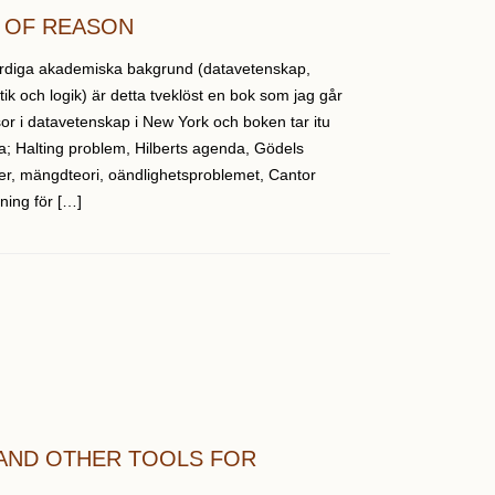
S OF REASON
rdiga akademiska bakgrund (datavetenskap,
 och logik) är detta tveklöst en bok som jag går
or i datavetenskap i New York och boken tar itu
a; Halting problem, Hilberts agenda, Gödels
xer, mängdteori, oändlighetsproblemet, Cantor
ing för […]
 AND OTHER TOOLS FOR