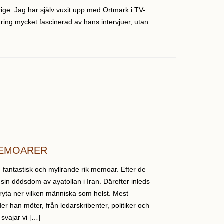
rige. Jag har själv vuxit upp med Ortmark i TV-
ing mycket fascinerad av hans intervjuer, utan
MEMOARER
 fantastisk och myllrande rik memoar. Efter de
sin dödsdom av ayatollan i Iran. Därefter inleds
 bryta ner vilken människa som helst. Mest
r han möter, från ledarskribenter, politiker och
 svajar vi […]