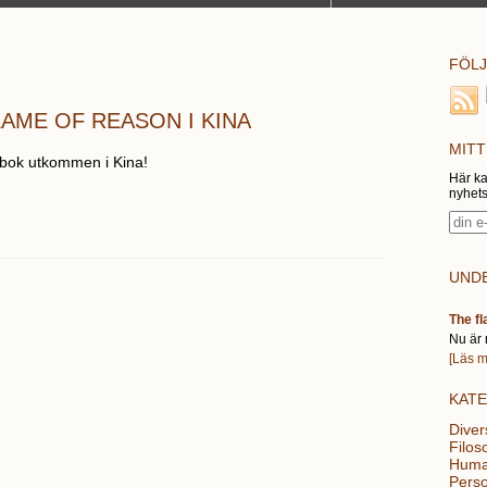
FÖLJ
LAME OF REASON I KINA
MITT
 bok utkommen i Kina!
Här ka
nyhets
UNDE
The fl
Nu är 
[Läs m
KAT
Diver
Filoso
Huma
Perso