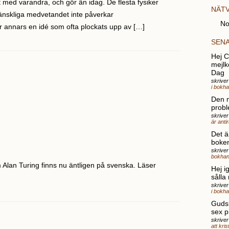
 med varandra, och gör än idag. De flesta fysiker
NÄT
änskliga medvetandet inte påverkar
No
r annars en idé som ofta plockats upp av […]
SEN
Hej Ch
mejlk
Dag
skrive
i bokh
Den 
probl
skriver
är anti
Det ä
boke
skrive
bokhan
 Alan Turing finns nu äntligen på svenska. Läser
Hej i
sålla
skrive
i bokh
Gudsk
sex p
skriver
att kri