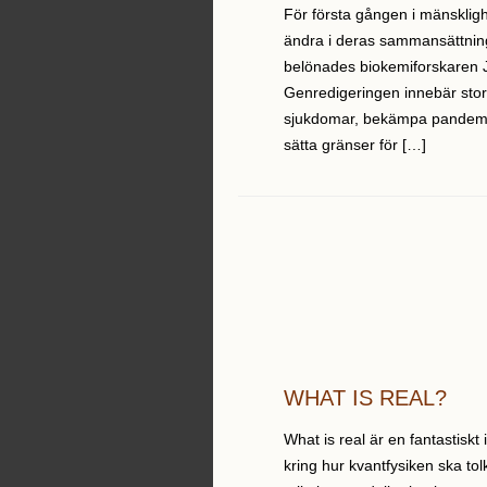
För första gången i mänskligh
ändra i deras sammansättnin
belönades biokemiforskaren 
Genredigeringen innebär stora
sjukdomar, bekämpa pandemier
sätta gränser för […]
WHAT IS REAL?
What is real är en fantastisk
kring hur kvantfysiken ska tolk