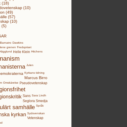
k (18)
dovetenskap (10)
ion (49)
lle (57)
skap (10)
 (5)
GAR
Barnatro
Dawkins
lene grenen
Fredspriset
Hägglund
Helle Klein
Hitchens
manism
anisterna
Julen
demokraterna
Kyrkans tidning
Marcus Birro
sm
Omskärelse
Pseudovetenskap
gionsfrihet
gionskritik
Sans
Sara Lindh
Seglora Smedja
ulärt samhälle
Språk
nska kyrkan
Sydsvenskan
Vetenskap
ud