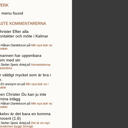
VERK
 menu found
ASTE KOMMENTARERNA
rister Efter alla
ontakter och möte i Kalmar
r Håkan Danielsson på
Min nya bok nu
andeln
mannen har uppenbara
em med sin
 Stefan Spets Arleij på
Humanisterna
rasistiska
r väldigt mycket som är bra i
n.
r En anonym en på
Min nya bok nu i
deln
gen Christer Du kan ju inte
 mina inlägg
r Håkan Danielsson på
Min nya bok nu
andeln
elov är det bara en komma
rocent (1,6)
 Stefan Spets Arleij på
Det är en myt
stendomen byggt Sverige